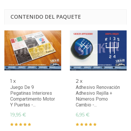
CONTENIDO DEL PAQUETE
1 x
2 x
Juego De 9
Adhesivo Renovación
Pegatinas Interiores
Adhesivo Rejilla +
Compartimento Motor
Números Pomo
Y Puertas -...
Cambio -...
19,95 €
6,95 €