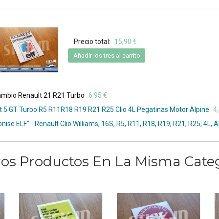
Precio total:
15,90 €
Añadir los tres al carrito
mbio Renault 21 R21 Turbo
6,95 €
t 5 GT Turbo R5 R11R18 R19 R21 R25 Clio 4L Pegatinas Motor Alpine
4
 ELF" - Renault Clio Williams, 16S, R5, R11, R18, R19, R21, R25, 4L, Al
ros Productos En La Misma Categ