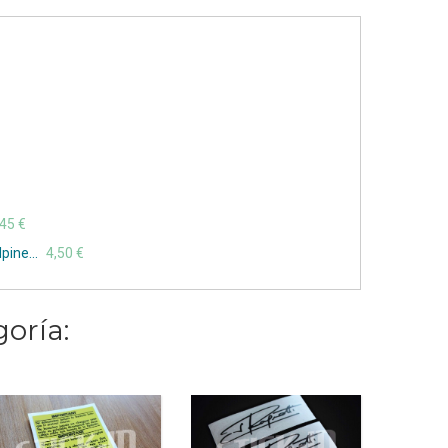
,45 €
pine...
4,50 €
oría: