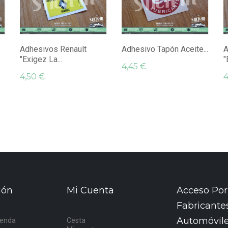
Adhesivos Renault
Adhesivo Tapón Aceite...
A
"Exigez La...
"
4,45 €
4,50 €
4
ión
Mi Cuenta
Acceso Por
Fabricante
Automóvil
ienda
Cesta