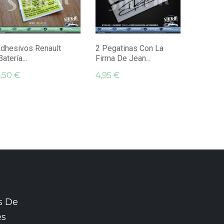
Llavero 
Turbo...
9,45 €
dhesivos Renault
2 Pegatinas Con La
Batería...
Firma De Jean...
,50 €
4,95 €
s De
es