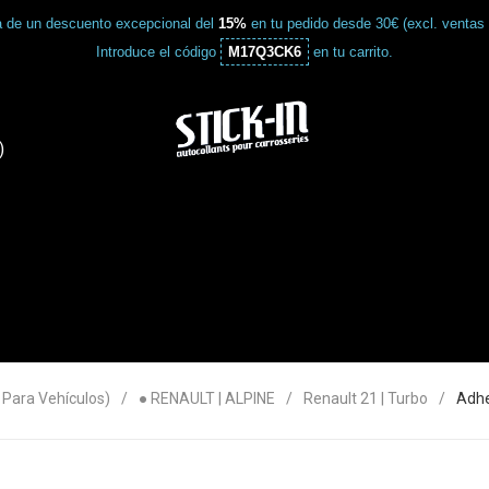
a de un descuento excepcional del
15%
en tu pedido desde 30€ (excl. ventas
Introduce el código
M17Q3CK6
en tu carrito.
)
ara Vehículos)
● RENAULT | ALPINE
Renault 21 | Turbo
Adhe