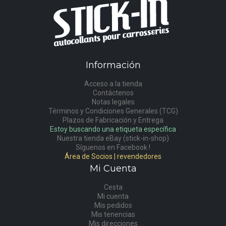
Información
Acceso a la tienda
Contáctenos
Notas legales
Términos y Condiciones Generales (TCG)
Plazos de Fabricación y Entrega
Estoy buscando una etiqueta específica
Nuestra tienda eBay (stick-in-shop)
Síguenos en Facebook !
Área de Socios | revendedores
Mi Cuenta
Cesta
Mi cuenta
Mis pedidos
Mis tenencias
Mis direcciones