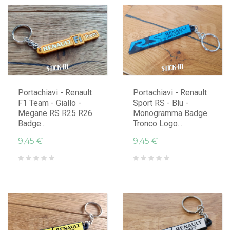
AGGIUNGI AL CARRELLO
AGGIUNGI AL CARRELLO
Portachiavi - Renault
Portachiavi - Renault
F1 Team - Giallo -
Sport RS - Blu -
Megane RS R25 R26
Monogramma Badge
Badge...
Tronco Logo...
9,45 €
9,45 €