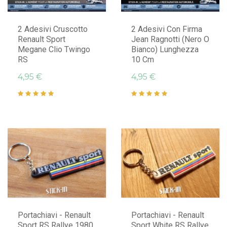
AGGIUNGI AL CARRELLO
AGGIUNGI AL CARRELLO
2 Adesivi Cruscotto
2 Adesivi Con Firma
Renault Sport
Jean Ragnotti (nero O
Megane Clio Twingo
Bianco) Lunghezza
RS
10 Cm
4,95 €
4,95 €
AGGIUNGI AL CARRELLO
AGGIUNGI AL CARRELLO
Portachiavi - Renault
Portachiavi - Renault
Sport RS Rallye 1980
Sport White RS Rallye