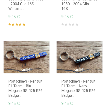
- 2004 Clio 16S
1980 - 2004 Clio
Williams...
16S...
9,45 €
9,45 €
AGGIUNGI AL CARRELLO
AGGIUNGI AL CARRELLO
Portachiavi - Renault
Portachiavi - Renault
F1 Team - Blu -
F1 Team - Nero -
Megane RS R25 R26
Megane RS R25 R26
Badge...
Badge...
9,45 €
9,45 €