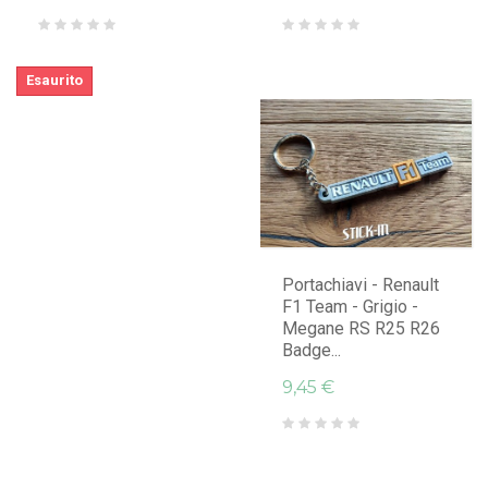
Esaurito
AGGIUNGI AL CARRELLO
Portachiavi - Renault
F1 Team - Grigio -
Megane RS R25 R26
Badge...
9,45 €