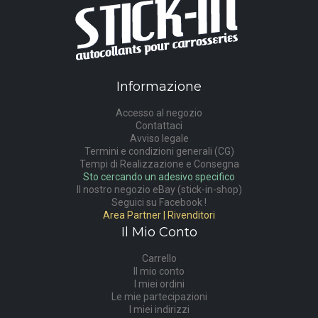
Informazione
Accesso al negozio
Contattaci
Avviso legale
Termini e condizioni generali (CG)
Tempi di Realizzazione e Consegna
Sto cercando un adesivo specifico
Il nostro negozio eBay (stick-in-shop)
Seguici su Facebook !
Area Partner | Rivenditori
Il Mio Conto
Carrello
Il mio conto
I miei ordini
Le mie partecipazioni
I miei indirizzi