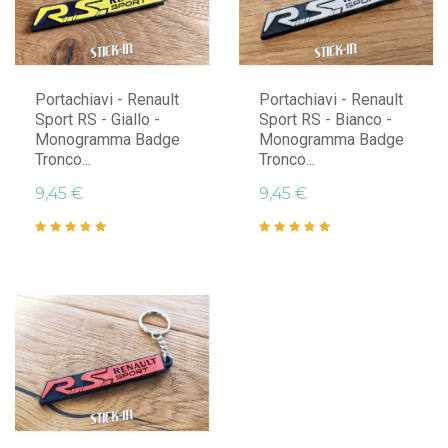
AGGIUNGI AL CARRELLO
AGGIUNGI AL CARRELLO
Portachiavi - Renault
Portachiavi - Renault
Sport RS - Giallo -
Sport RS - Bianco -
Monogramma Badge
Monogramma Badge
Tronco...
Tronco...
9,45 €
9,45 €
AGGIUNGI AL CARRELLO