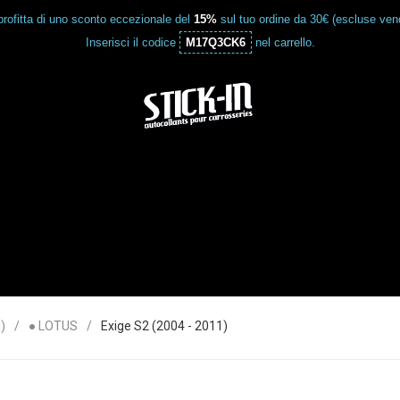
rofitta di uno sconto eccezionale del
15%
sul tuo ordine da 30€ (escluse vend
Inserisci il codice
M17Q3CK6
nel carrello.
)
● LOTUS
Exige S2 (2004 - 2011)