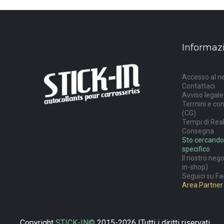
Informaz
Accesso al n
Contattaci
Avviso legale
Termini e con
(CG)
Tempi di Rea
Consegna
Sto cercando
specifico
Il nostro neg
in-shop)
Seguici su Fa
Area Partner 
Copyright
STICK-IN©
2015-2026 |Tutti i diritti riservati