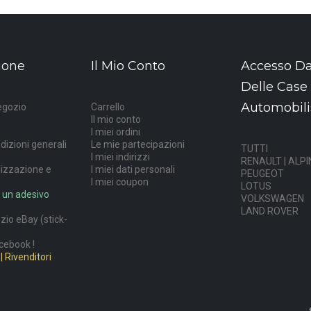
ione
Il Mio Conto
Accesso Da
Delle Case
Automobili
egozio
Carrello
Il mio conto
I miei ordini
dizioni generali
Le mie partecipazioni
TUTTI
I miei indirizzi
RENAULT | ALPI
lizzazione e
I miei dati personali
PEUGEOT
I miei coupon
LOTUS
 un adesivo
VOLKSWAGEN
LAND ROVER
ozio eBay (stick-
cebook !
| Rivenditori