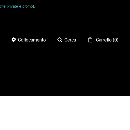
ite private e promo).
Collocamento
Cerca
Carrello
(
0
)