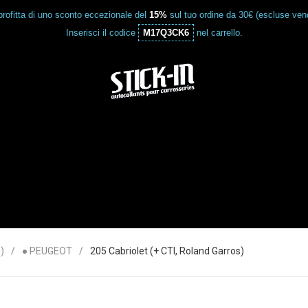
rofitta di uno sconto eccezionale del
15%
sul tuo ordine da 30€ (escluse vend
Inserisci il codice
M17Q3CK6
nel carrello.
)
● PEUGEOT
205 Cabriolet (+ CTI, Roland Garros)