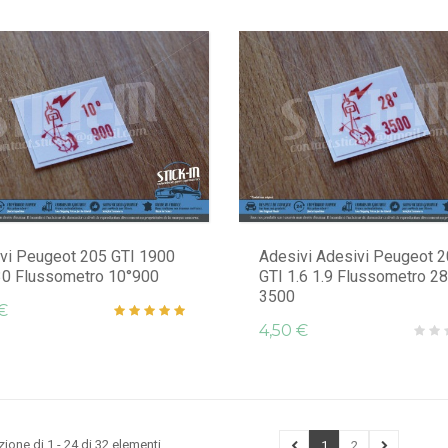
vi Peugeot 205 GTI 1900
Adesivi Adesivi Peugeot 
30 Flussometro 10°900
GTI 1.6 1.9 Flussometro 28
3500
€
4,50 €
zione di 1 - 24 di 32 elementi
1
2