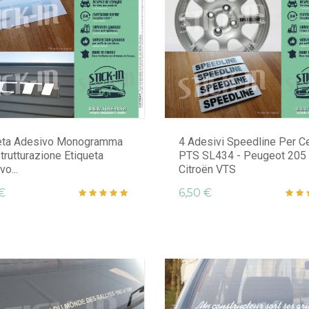
eta Adesivo Monogramma
4 Adesivi Speedline Per Ce
trutturazione Etiqueta
PTS SL434 - Peugeot 205
o...
Citroën VTS
€
6,50 €