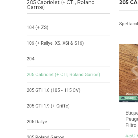
205 Cabriolet (+ CTI, Roland
205 CA
Garros)
Spettaco
104 (+ ZS)
106 (+ Rallye, XS, XSi & S16)
204
205 Cabriolet (+ CTI, Roland Garros)
205 GTI 1.6 (105 - 115 CV)
205 GTI 1.9 (+ Griffe)
Etiqu
Peuge
205 Rallye
Filtro
4,50 
205 Roland Garros