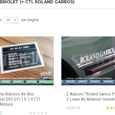
BRIOLET (+ CTI, ROLAND GARROS)
lo
per pagina
24
eta Adesivo Air Box
2 Adesivi "Roland Garros P
ot 205 GTI 1.6 1.9 CTI
2 Linee Ali Anteriori Sinistra
 Motore...
14,95 €
€