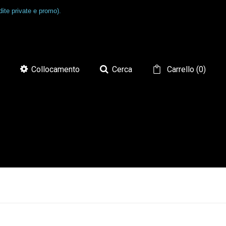
ite private e promo).
Collocamento
Cerca
Carrello
(
0
)