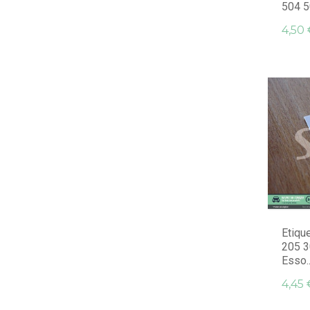
504 50
4,50 
Etiqu
205 3
Esso..
4,45 