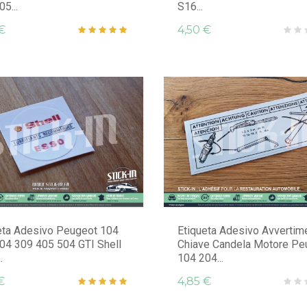
5...
S16...
€
4,50 €
eta Adesivo Peugeot 104
Etiqueta Adesivo Avvertim
04 309 405 504 GTI Shell
Chiave Candela Motore Pe
.
104 204...
€
4,85 €