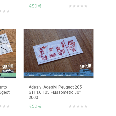
4,50 €
ento
Adesivi Adesivi Peugeot 205
ugeot
GTI 1.6 105 Flussometro 30°
3000
4,50 €