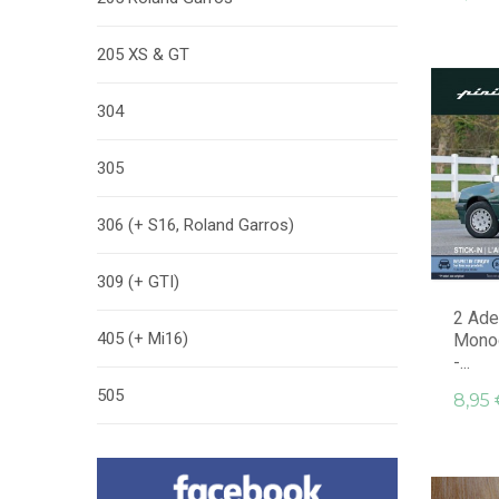
205 XS & GT
304
305
306 (+ S16, Roland Garros)
309 (+ GTI)
2 Ades
405 (+ Mi16)
Monog
-...
505
8,95 