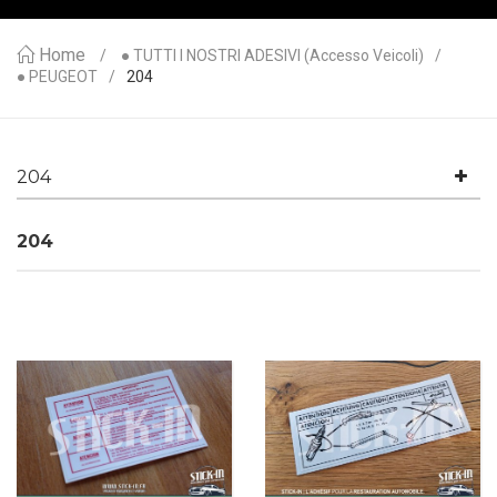
Home
● TUTTI I NOSTRI ADESIVI (accesso Veicoli)
● PEUGEOT
204
204
204
AGGIUNGI AL CARRELLO
AGGIUNGI AL CARRELLO