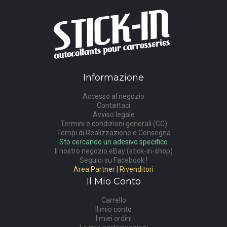
Informazione
Accesso al negozio
Contattaci
Avviso legale
Termini e condizioni generali (CG)
Tempi di Realizzazione e Consegna
Sto cercando un adesivo specifico
Il nostro negozio eBay (stick-in-shop)
Seguici su Facebook !
Area Partner | Rivenditori
Il Mio Conto
Carrello
Il mio conto
I miei ordini