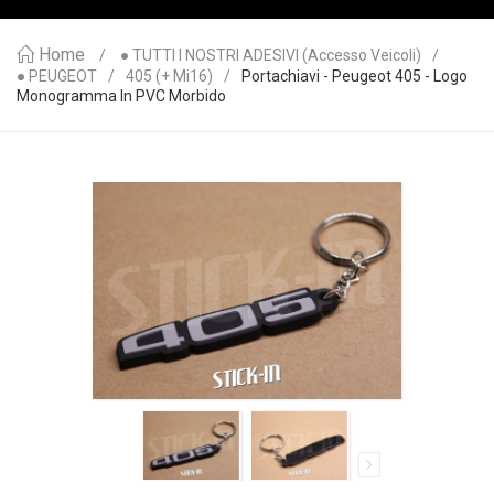
Home
● TUTTI I NOSTRI ADESIVI (accesso Veicoli)
● PEUGEOT
405 (+ Mi16)
Portachiavi - Peugeot 405 - Logo
Monogramma In PVC Morbido