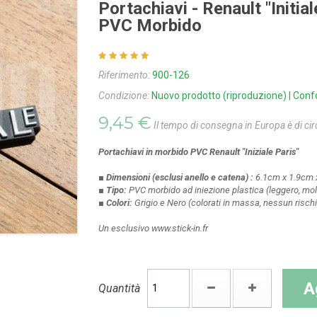
Portachiavi - Renault "Initi
PVC Morbido
Riferimento:
900-126
Condizione:
Nuovo prodotto (riproduzione) | Conf
9,45 €
Il tempo di consegna in Europa è di cir
Portachiavi in morbido PVC Renault "Iniziale Paris"
■ Dimensioni
(esclusi anello e catena)
:
6.1cm x 1.9cm 
■ Tipo:
PVC morbido ad iniezione plastica
(leggero, mol
■ Colori:
Grigio e Nero
(colorati in massa, nessun rischio
Un esclusivo www.stick-in.fr
A
Quantità