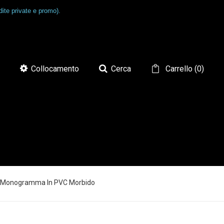
ite private e promo).
Collocamento
Cerca
Carrello
(
0
)
Logo Monogramma In PVC Morbido