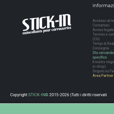
Informaz
Accesso al n
Contattaci
Avviso legale
Termini e con
(CG)
Tempi di Rea
Consegna
Sto cercando
specifico
Il nostro neg
in-shop)
Seguici su Fa
Area Partner 
Copyright
STICK-IN©
2015-2026 |Tutti i diritti riservati