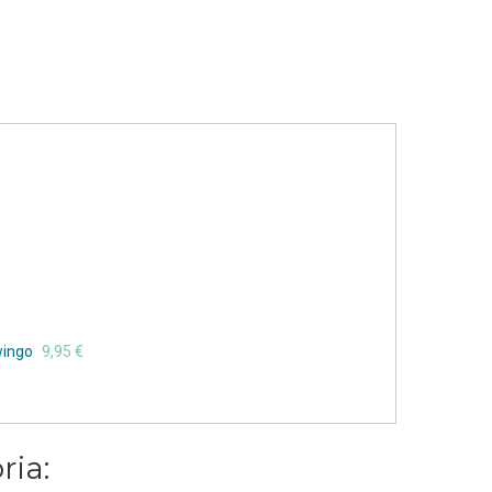
wingo
9,95 €
ria: