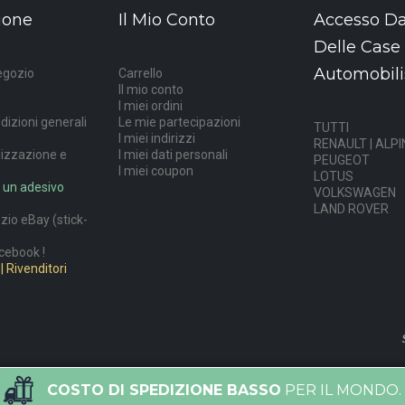
ione
Il Mio Conto
Accesso Da
Delle Case
Automobili
egozio
Carrello
Il mio conto
I miei ordini
dizioni generali
Le mie partecipazioni
TUTTI
I miei indirizzi
RENAULT | ALPI
lizzazione e
I miei dati personali
PEUGEOT
I miei coupon
LOTUS
 un adesivo
VOLKSWAGEN
LAND ROVER
ozio eBay (stick-
cebook !
| Rivenditori
COSTO DI SPEDIZIONE BASSO
PER IL MONDO.