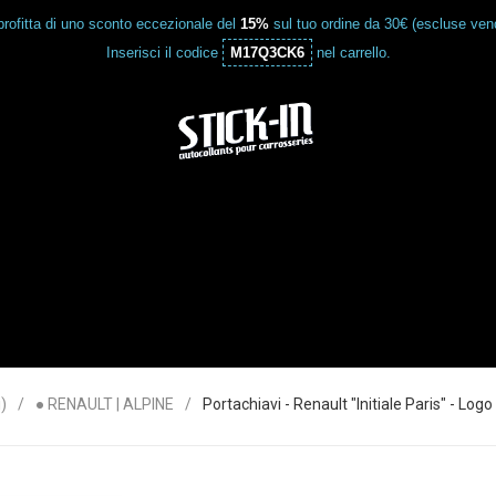
rofitta di uno sconto eccezionale del
15%
sul tuo ordine da 30€ (escluse vend
Inserisci il codice
M17Q3CK6
nel carrello.
)
● RENAULT | ALPINE
Portachiavi - Renault "Initiale Paris" - 