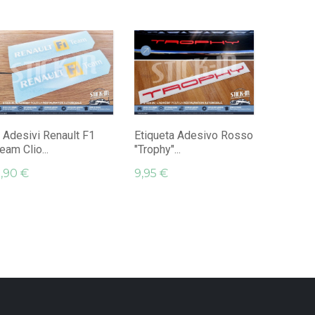
2 Adesi
Scacchi..
13,95 €
 Adesivi Renault F1
Etiqueta Adesivo Rosso
eam Clio...
"Trophy"...
,90 €
9,95 €