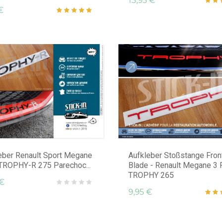
13,95 €
€
eber Renault Sport Megane
Aufkleber Stoßstange Fron
TROPHY-R 275 Parechoc...
Blade - Renault Megane 3 
TROPHY 265
 €
9,95 €