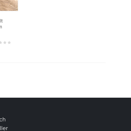
lt
m
rch
ler