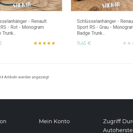
sselanhänger - Renault
Schlüsselanhänger - Renau
 RS - Rot - Monogram
Sport RS - Grau - Monogra
Trunk...
Badge Trunk...
€
9,45 €
 14 Artikeln werden angezeigt
ion
Mein Konto
Zugriff Du
Autoherstel