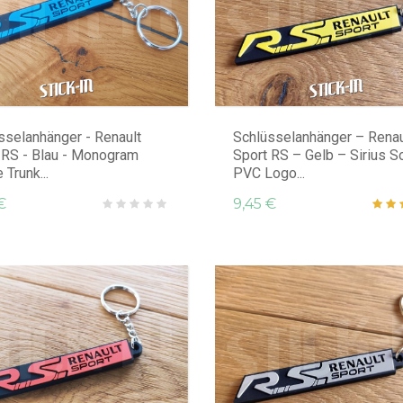
sselanhänger - Renault
Schlüsselanhänger – Renau
 RS - Blau - Monogram
Sport RS – Gelb – Sirius S
Trunk...
PVC Logo...
€
9,45 €