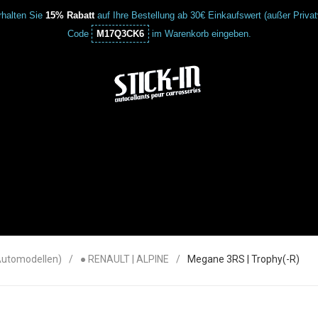
halten Sie
15% Rabatt
auf Ihre Bestellung ab 30€ Einkaufswert (außer Priva
Code
M17Q3CK6
im Warenkorb eingeben.
Automodellen)
● RENAULT | ALPINE
Megane 3RS | Trophy(-R)