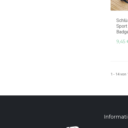
Schlü
Sport
Badge 
9,45 
1 - 14 von
Informat