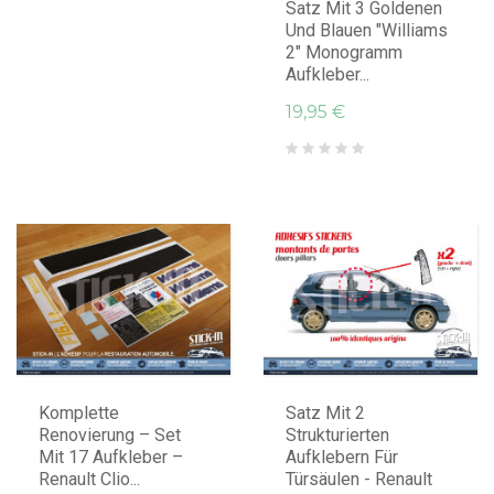
Satz Mit 3 Goldenen
Und Blauen "Williams
2" Monogramm
Aufkleber...
19,95 €
IN DEN WARENKORB LEGEN
IN DEN WARENKORB LEGEN
Komplette
Satz Mit 2
Renovierung – Set
Strukturierten
Mit 17 Aufkleber –
Aufklebern Für
Renault Clio...
Türsäulen - Renault