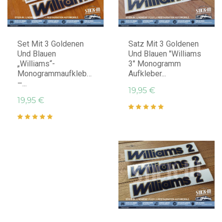
IN DEN WARENKORB LEGEN
IN DEN WARENKORB LEGEN
Set Mit 3 Goldenen
Satz Mit 3 Goldenen
Und Blauen
Und Blauen "Williams
„Williams“-
3" Monogramm
Monogrammaufklebern
Aufkleber...
–...
19,95 €
19,95 €
IN DEN WARENKORB LEGEN