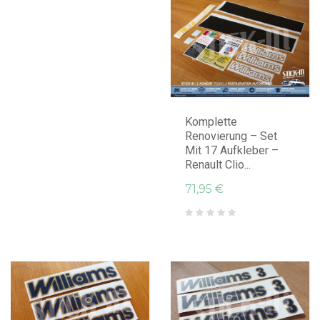
IN DEN WARENKORB LEGEN
Komplette
Renovierung – Set
Mit 17 Aufkleber –
Renault Clio...
71,95 €