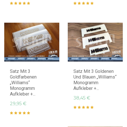
IN DEN WARENKORB LEGEN
IN DEN WARENKORB LEGEN
Satz Mit 3
Satz Mit 3 Goldenen
Goldfarbenen
Und Blauen „Williams“
„Williams“
Monogramm
Monogramm
Aufkleber +...
Aufkleber +...
38,45 €
29,95 €