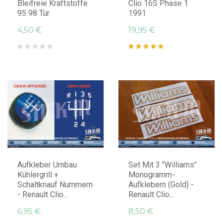
Bleifreie Kraftstoffe
Clio 16S Phase 1
95 98 Tür
1991
4,50 €
19,95 €
IN DEN WARENKORB LEGEN
IN DEN WARENKORB LEGEN
Aufkleber Umbau
Set Mit 3 "Williams"
Kühlergrill +
Monogramm-
Schaltknauf Nummern
Aufklebern (Gold) -
- Renault Clio...
Renault Clio...
6,95 €
8,50 €