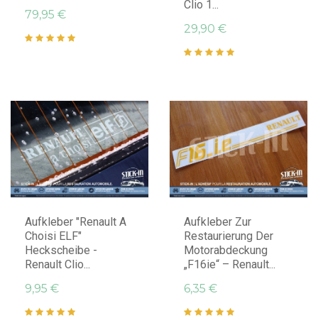
Clio 1...
79,95 €
29,90 €
IN DEN WARENKORB LEGEN
IN DEN WARENKORB LEGEN
Aufkleber "Renault A
Aufkleber Zur
Choisi ELF"
Restaurierung Der
Heckscheibe -
Motorabdeckung
Renault Clio...
„F16ie“ – Renault...
9,95 €
6,35 €