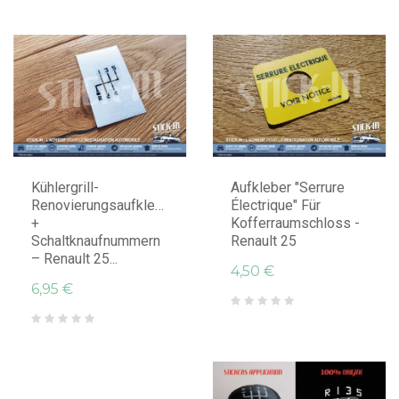
IN DEN WARENKORB LEGEN
IN DEN WARENKORB LEGEN
Kühlergrill-
Aufkleber "Serrure
Renovierungsaufkleber
Électrique" Für
+
Kofferraumschloss -
Schaltknaufnummern
Renault 25
– Renault 25...
4,50 €
6,95 €