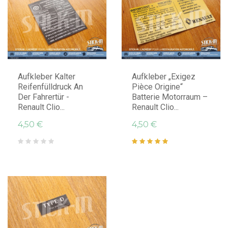
IN DEN WARENKORB LEGEN
IN DEN WARENKORB LEGEN
Aufkleber Kalter
Aufkleber „Exigez
Reifenfülldruck An
Pièce Origine“
Der Fahrertür -
Batterie Motorraum –
Renault Clio...
Renault Clio...
4,50 €
4,50 €