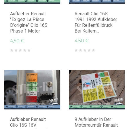
Aufkleber Renault
Renault Clio 16S
"Exigez La Pièce
1991 1992 Aufkleber
D'origine" Clio 16S
Für Reifenfülldruck
Phase 1 Motor
Bei Kaltem...
4,50 €
4,50 €
IN DEN WARENKORB LEGEN
IN DEN WARENKORB LEGEN
Aufkleber Renault
9 Aufkleber In Der
Clio 16S 16V
Motorraumtür Renault