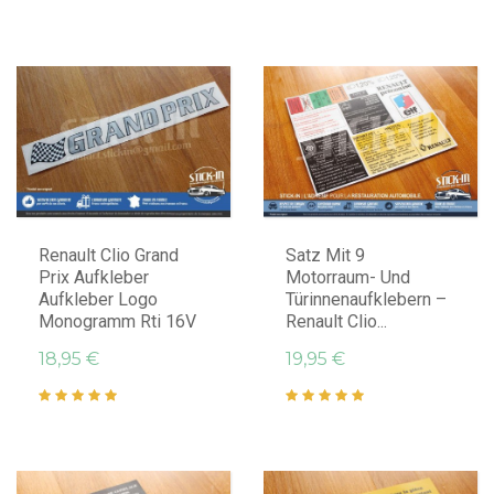
IN DEN WARENKORB LEGEN
IN DEN WARENKORB LEGEN
Renault Clio Grand
Satz Mit 9
Prix Aufkleber
Motorraum- Und
Aufkleber Logo
Türinnenaufklebern –
Monogramm Rti 16V
Renault Clio...
18,95 €
19,95 €