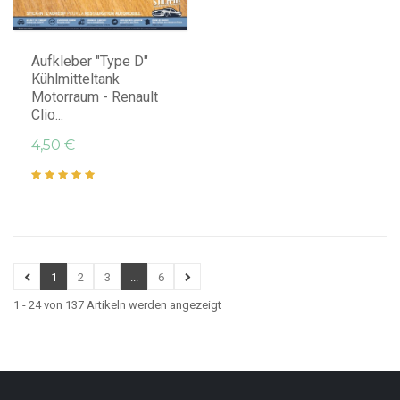
IN DEN WARENKORB LEGEN
Aufkleber "Type D"
Kühlmitteltank
Motorraum - Renault
Clio...
4,50 €
1
2
3
...
6
1 - 24 von 137 Artikeln werden angezeigt