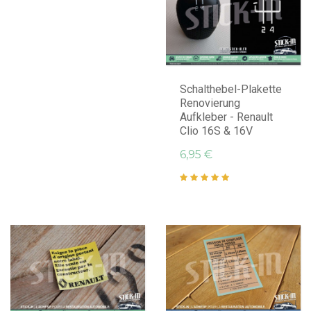
IN DEN WARENKORB LEGEN
Schalthebel-Plakette
Renovierung
Aufkleber - Renault
Clio 16S & 16V
6,95 €
IN DEN WARENKORB LEGEN
IN DEN WARENKORB LEGEN