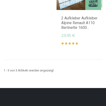
IN DEN WARENKORB LEGEN
2 Aufkleber Aufkleber
Alpine Renault A110
Berlinette 1600...
29,95 €
1 - 3 von 3 Artikeln werden angezeigt