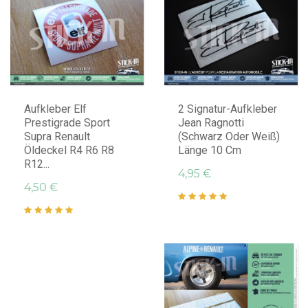
IN DEN WARENKORB LEGEN
IN DEN WARENKORB LEGEN
Aufkleber Elf
2 Signatur-Aufkleber
Prestigrade Sport
Jean Ragnotti
Supra Renault
(Schwarz Oder Weiß)
Öldeckel R4 R6 R8
Länge 10 Cm
R12...
4,95 €
4,50 €