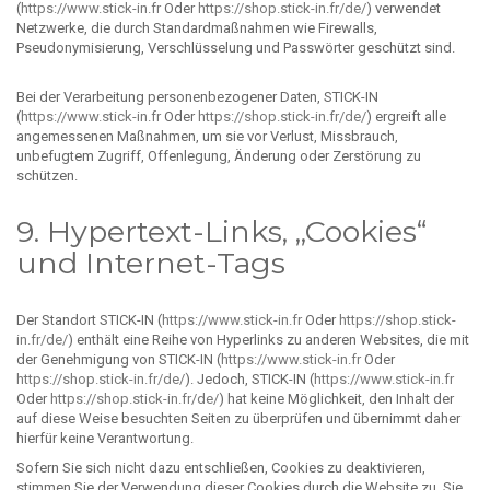
(
https://www.stick-in.fr
Oder
https://shop.stick-in.fr/de/
) verwendet
Netzwerke, die durch Standardmaßnahmen wie Firewalls,
Pseudonymisierung, Verschlüsselung und Passwörter geschützt sind.
Bei der Verarbeitung personenbezogener Daten, STICK-IN
(
https://www.stick-in.fr
Oder
https://shop.stick-in.fr/de/
) ergreift alle
angemessenen Maßnahmen, um sie vor Verlust, Missbrauch,
unbefugtem Zugriff, Offenlegung, Änderung oder Zerstörung zu
schützen.
9. Hypertext-Links, „Cookies“
und Internet-Tags
Der Standort STICK-IN (
https://www.stick-in.fr
Oder
https://shop.stick-
in.fr/de/
) enthält eine Reihe von Hyperlinks zu anderen Websites, die mit
der Genehmigung von STICK-IN (
https://www.stick-in.fr
Oder
https://shop.stick-in.fr/de/
). Jedoch, STICK-IN (
https://www.stick-in.fr
Oder
https://shop.stick-in.fr/de/
) hat keine Möglichkeit, den Inhalt der
auf diese Weise besuchten Seiten zu überprüfen und übernimmt daher
hierfür keine Verantwortung.
Sofern Sie sich nicht dazu entschließen, Cookies zu deaktivieren,
stimmen Sie der Verwendung dieser Cookies durch die Website zu. Sie