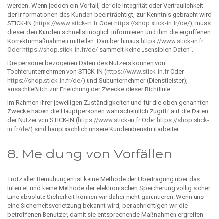
werden. Wenn jedoch ein Vorfall, der die Integrität oder Vertraulichkeit
der Informationen des Kunden beeinträchtigt, zur Kenntnis gebracht wird
STICK-IN (
https://www.stick-in.fr
Oder
https://shop.stick-in.fr/de/
), muss
dieser den Kunden schnellstmöglich informieren und ihm die ergriffenen
Korrekturmaßnahmen mitteilen. Darüber hinaus
https://www.stick-in.fr
Oder https://shop.stick-in.fr/de/
sammelt keine „sensiblen Daten“.
Die personenbezogenen Daten des Nutzers können von
Tochterunternehmen von STICK-IN (
https://www.stick-in.fr
Oder
https://shop.stick-in.fr/de/
) und Subunternehmer (Dienstleister),
ausschließlich zur Erreichung der Zwecke dieser Richtlinie.
Im Rahmen ihrer jeweiligen Zuständigkeiten und für die oben genannten
Zwecke haben die Hauptpersonen wahrscheinlich Zugriff auf die Daten
der Nutzer von STICK-IN (
https://www.stick-in.fr
Oder
https://shop.stick-
in.fr/de/
) sind hauptsächlich unsere Kundendienstmitarbeiter.
8. Meldung von Vorfällen
Trotz aller Bemühungen ist keine Methode der Übertragung über das
Internet und keine Methode der elektronischen Speicherung völlig sicher.
Eine absolute Sicherheit können wir daher nicht garantieren. Wenn uns
eine Sicherheitsverletzung bekannt wird, benachrichtigen wir die
betroffenen Benutzer, damit sie entsprechende Maßnahmen ergreifen