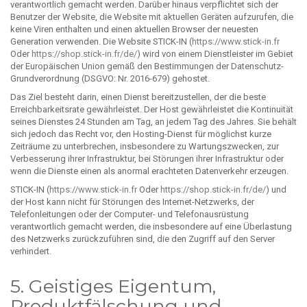
verantwortlich gemacht werden. Darüber hinaus verpflichtet sich der
Benutzer der Website, die Website mit aktuellen Geräten aufzurufen, die
keine Viren enthalten und einen aktuellen Browser der neuesten
Generation verwenden. Die Website STICK-IN (
https://www.stick-in.fr
Oder
https://shop.stick-in.fr/de/
) wird von einem Dienstleister im Gebiet
der Europäischen Union gemäß den Bestimmungen der Datenschutz-
Grundverordnung (DSGVO: Nr. 2016-679) gehostet.
Das Ziel besteht darin, einen Dienst bereitzustellen, der die beste
Erreichbarkeitsrate gewährleistet. Der Host gewährleistet die Kontinuität
seines Dienstes 24 Stunden am Tag, an jedem Tag des Jahres. Sie behält
sich jedoch das Recht vor, den Hosting-Dienst für möglichst kurze
Zeiträume zu unterbrechen, insbesondere zu Wartungszwecken, zur
Verbesserung ihrer Infrastruktur, bei Störungen ihrer Infrastruktur oder
wenn die Dienste einen als anormal erachteten Datenverkehr erzeugen.
STICK-IN (
https://www.stick-in.fr
Oder
https://shop.stick-in.fr/de/
) und
der Host kann nicht für Störungen des Internet-Netzwerks, der
Telefonleitungen oder der Computer- und Telefonausrüstung
verantwortlich gemacht werden, die insbesondere auf eine Überlastung
des Netzwerks zurückzuführen sind, die den Zugriff auf den Server
verhindert.
5. Geistiges Eigentum,
Produktfälschung und