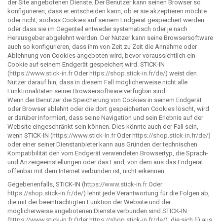
der Site angebotenen Dienste. Der Benutzer kann seinen Browser so
konfigurieren, dass er entscheiden kann, ob er sie akzeptieren möchte
oder nicht, sodass Cookies auf seinem Endgerät gespeichert werden
oder dass sie im Gegenteil entweder systematisch oder je nach
Herausgeber abgelehnt werden. Der Nutzer kann seine Browsersoftware
auch so konfigurieren, dass ihm von Zeit zu Zeit die Annahme oder
Ablehnung von Cookies angeboten wird, bevor voraussichtlich ein
Cookie auf seinem Endgerät gespeichert wird. STICK-IN
(
https://www.stick-in.fr
Oder
https://shop.stick-in.fr/de/
) weist den
Nutzer darauf hin, dass in diesem Fall möglicherweise nicht alle
Funktionalitäten seiner Browsersoftware verfügbar sind.
Wenn der Benutzer die Speicherung von Cookies in seinem Endgerät
oder Browser ablehnt oder die dort gespeicherten Cookies löscht, wird
er darüber informiert, dass seine Navigation und sein Erlebnis auf der
Website eingeschränkt sein können. Dies könnte auch der Fall sein,
wenn STICK-IN (
https://www.stick-in.fr
Oder
https://shop.stick-in.fr/de/
)
oder einer seiner Dienstanbieter kann aus Gründen der technischen
Kompatibilität den vom Endgerät verwendeten Browsertyp, die Sprach-
und Anzeigeeinstellungen oder das Land, von dem aus das Endgerät
offenbar mit dem Internet verbunden ist, nicht erkennen.
Gegebenenfalls, STICK-IN (
https://www.stick-in.fr
Oder
https://shop.stick-in.fr/de/
) lehnt jede Verantwortung für die Folgen ab,
die mit der beeinträchtigten Funktion der Website und der
möglicherweise angebotenen Dienste verbunden sind STICK-IN
(
https://www.stick-in.fr
Oder
https://shop.stick-in.fr/de/
), die sich (i) aus