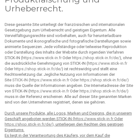
Urheberrecht.
Diese gesamte Site unterliegt der französischen und internationalen
Gesetzgebung zum Urheberrecht und geistigen Eigentum. Alle
Vervielfältigungsrechte sind vorbehalten, auch für herunterladbare
Dokumente und ikonografische und fotografische Darstellungen sowie
animierte Sequenzen. Jede vollständige oder teilweise Reproduktion
oder Darstellung des Inhalts der Website durch irgendein Verfahren
STICK-IN (
https://www.stick-in.fr
Oder
https://shop.stick-in.fr/de/
), ohne
die ausdrückliche Genehmigung von STICK-IN (
https://www.stick-in.fr
Oder
https://shop.stick-in.fr/de/
) ist rechtswidrig und stellt eine
Rechtsverletzung dar. Jegliche Nutzung von Informationen der
Site
STICK-IN (
https://www.stick-in.fr
Oder
https://shop.stick-in.fr/de/
)
muss die Quelle der Informationen angeben. Die Internetadresse der Site
von STICK-IN (
https://www.stick-in.fr
Oder
https://shop.stick-in.fr/de/
)
muss in der Referenz erscheinen. Alle auf dieser Site genannten Marken
sind von den Unternehmen registriert, denen sie gehören.
Durch unsere Produkte, alle Logos, Marken und Designs, die in unserem
Geschäft angeboten werden STICK-IN (
https://www.stick-in.fr
Oder
https://shop.stick-in.fr/de/
), unterliegen den Rechten des geistigen
Eigentums.
Es liegt in der Verantwortung des Käufers, vor dem Kauf die