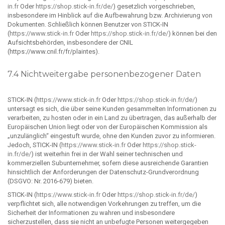
in.fr
Oder
https://shop.stick-in.fr/de/
) gesetzlich vorgeschrieben,
insbesondere im Hinblick auf die Aufbewahrung bzw. Archivierung von
Dokumenten. Schließlich können Benutzer von STICK-IN
(
https://www.stick-in.fr
Oder
https://shop.stick-in.fr/de/
) können bei den
Aufsichtsbehörden, insbesondere der CNIL
(https://www.cnil.fr/fr/plaintes).
7.4 Nichtweitergabe personenbezogener Daten
STICK-IN (
https://www.stick-in.fr
Oder
https://shop.stick-in.fr/de/
)
untersagt es sich, die über seine Kunden gesammelten Informationen zu
verarbeiten, zu hosten oder in ein Land zu übertragen, das außerhalb der
Europäischen Union liegt oder von der Europäischen Kommission als
„unzulänglich“ eingestuft wurde, ohne den Kunden zuvor zu informieren.
Jedoch, STICK-IN (
https://www.stick-in.fr
Oder
https://shop.stick-
in.fr/de/
) ist weiterhin frei in der Wahl seiner technischen und
kommerziellen Subunternehmer, sofern diese ausreichende Garantien
hinsichtlich der Anforderungen der Datenschutz-Grundverordnung
(DSGVO: Nr. 2016-679) bieten.
STICK-IN (
https://www.stick-in.fr
Oder
https://shop.stick-in.fr/de/
)
verpflichtet sich, alle notwendigen Vorkehrungen zu treffen, um die
Sicherheit der Informationen zu wahren und insbesondere
sicherzustellen, dass sie nicht an unbefugte Personen weitergegeben