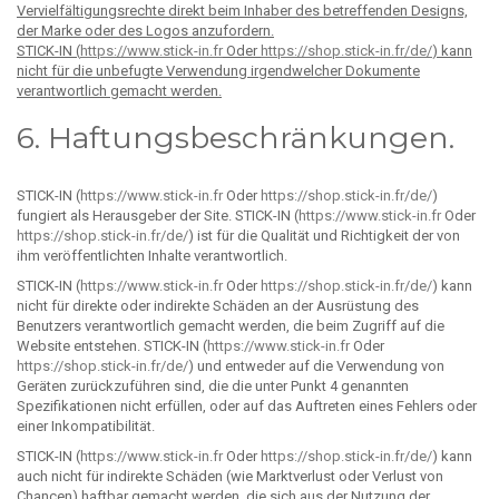
Vervielfältigungsrechte direkt beim Inhaber des betreffenden Designs,
der Marke oder des Logos anzufordern.
STICK-IN (
https://www.stick-in.fr
Oder
https://shop.stick-in.fr/de/
) kann
nicht für die unbefugte Verwendung irgendwelcher Dokumente
verantwortlich gemacht werden.
6. Haftungsbeschränkungen.
STICK-IN (
https://www.stick-in.fr
Oder
https://shop.stick-in.fr/de/
)
fungiert als Herausgeber der Site. STICK-IN (
https://www.stick-in.fr
Oder
https://shop.stick-in.fr/de/
) ist für die Qualität und Richtigkeit der von
ihm veröffentlichten Inhalte verantwortlich.
STICK-IN (
https://www.stick-in.fr
Oder
https://shop.stick-in.fr/de/
) kann
nicht für direkte oder indirekte Schäden an der Ausrüstung des
Benutzers verantwortlich gemacht werden, die beim Zugriff auf die
Website entstehen. STICK-IN (
https://www.stick-in.fr
Oder
https://shop.stick-in.fr/de/
) und entweder auf die Verwendung von
Geräten zurückzuführen sind, die die unter Punkt 4 genannten
Spezifikationen nicht erfüllen, oder auf das Auftreten eines Fehlers oder
einer Inkompatibilität.
STICK-IN (
https://www.stick-in.fr
Oder
https://shop.stick-in.fr/de/
) kann
auch nicht für indirekte Schäden (wie Marktverlust oder Verlust von
Chancen) haftbar gemacht werden, die sich aus der Nutzung der