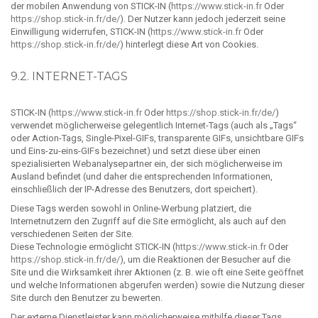
der mobilen Anwendung von STICK-IN (
https://www.stick-in.fr
Oder
https://shop.stick-in.fr/de/
). Der Nutzer kann jedoch jederzeit seine
Einwilligung widerrufen, STICK-IN (
https://www.stick-in.fr
Oder
https://shop.stick-in.fr/de/
) hinterlegt diese Art von Cookies.
9.2. INTERNET-TAGS
STICK-IN (
https://www.stick-in.fr
Oder
https://shop.stick-in.fr/de/
)
verwendet möglicherweise gelegentlich Internet-Tags (auch als „Tags“
oder Action-Tags, Single-Pixel-GIFs, transparente GIFs, unsichtbare GIFs
und Eins-zu-eins-GIFs bezeichnet) und setzt diese über einen
spezialisierten Webanalysepartner ein, der sich möglicherweise im
Ausland befindet (und daher die entsprechenden Informationen,
einschließlich der IP-Adresse des Benutzers, dort speichert).
Diese Tags werden sowohl in Online-Werbung platziert, die
Internetnutzern den Zugriff auf die Site ermöglicht, als auch auf den
verschiedenen Seiten der Site.
Diese Technologie ermöglicht STICK-IN (
https://www.stick-in.fr
Oder
https://shop.stick-in.fr/de/
), um die Reaktionen der Besucher auf die
Site und die Wirksamkeit ihrer Aktionen (z. B. wie oft eine Seite geöffnet
und welche Informationen abgerufen werden) sowie die Nutzung dieser
Site durch den Benutzer zu bewerten.
Der externe Dienstleister kann möglicherweise mithilfe dieser Tags