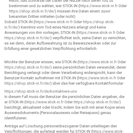
Recht, das Schicksal der Daten der Nutzer nach deren Tod zu
bestimmen und zu wählen, wer STICK-IN (
https://www.stick-in.fr
Oder
https://shop.stick-in.fr/de/
) müssen ihre Daten einem zuvor
benannten Dritten mitteilen (oder nicht)
Sobald STICK-IN (
https://www.stick-in.fr
Oder
https://shop.stick-
in.fr/de/
) Kenntnis vom Tod eines Nutzers erlangt und keine
Anweisungen von ihm vorliegen, STICK-IN (
https://www.stick-in.fr
Oder
https://shop.stick-in.fr/de/
) verpflichtet sich, seine Daten zu vernichten,
es sei denn, deren Aufbewahrung ist zu Beweiszwecken oder zur
Erfüllung einer gesetzlichen Verpflichtung erforderlich.
Möchte der Benutzer wissen, wie STICK-IN (
https://www.stick-in.fr
Oder
https://shop.stick-in.fr/de/
) seine persönlichen Daten verwendet, deren
Berichtigung verlangt oder deren Verarbeitung widerspricht, kann der
Benutzer Kontakt aufnehmen mit STICK-IN (
https://www.stick-in.fr
Oder
https://shop.stick-in.fr/de/
) über das hier verfügbare Kontaktformular:
https://shop.stick-in.fr/de/kontaktiere-uns
In diesem Fall muss der Benutzer die persönlichen Daten angeben, die
er STICK-IN (
https://www.stick-in.fr
Oder
https://shop.stick-in.fr/de/
)
berichtigt, aktualisiert oder löscht, indem Sie sich mit einer Kopie eines
Ausweisdokuments (Personalausweis oder Reisepass) genau
identifizieren.
Anträge auf Löschung personenbezogener Daten unterliegen den
Verpflichtungen, die auferlegt werden für STICK-IN (
https://www.stick-