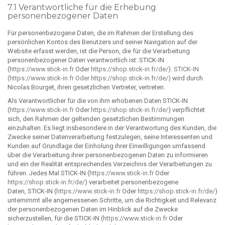
7.1 Verantwortliche für die Erhebung
personenbezogener Daten
Für personenbezogene Daten, die im Rahmen der Erstellung des
persönlichen Kontos des Benutzers und seiner Navigation auf der
Website erfasst werden, ist die Person, die für die Verarbeitung
personenbezogener Daten verantwortlich ist: STICK-IN
(
https://www.stick-in.fr
Oder
https://shop.stick-in.fr/de/
).
STICK-IN
(
https://www.stick-in.fr
Oder
https://shop.stick-in.fr/de/
)
wird durch
Nicolas Bourget, ihren gesetzlichen Vertreter, vertreten.
Als Verantwortlicher für die von ihm erhobenen Daten STICK-IN
(
https://www.stick-in.fr
Oder
https://shop.stick-in.fr/de/
) verpflichtet
sich, den Rahmen der geltenden gesetzlichen Bestimmungen
einzuhalten. Es liegt insbesondere in der Verantwortung des Kunden, die
Zwecke seiner Datenverarbeitung festzulegen, seine Interessenten und
Kunden auf Grundlage der Einholung ihrer Einwilligungen umfassend
über die Verarbeitung ihrer personenbezogenen Daten zu informieren
und ein der Realität entsprechendes Verzeichnis der Verarbeitungen zu
führen. Jedes Mal STICK-IN (
https://www.stick-in.fr
Oder
https://shop.stick-in.fr/de/
) verarbeitet personenbezogene
Daten, STICK-IN (
https://www.stick-in.fr
Oder
https://shop.stick-in.fr/de/
)
unternimmt alle angemessenen Schritte, um die Richtigkeit und Relevanz
der personenbezogenen Daten im Hinblick auf die Zwecke
sicherzustellen, für die STICK-IN (
https://www.stick-in.fr
Oder