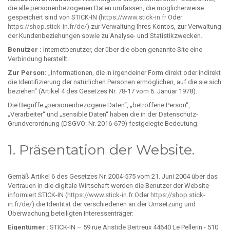
die alle personenbezogenen Daten umfassen, die möglicherweise
gespeichert sind von STICK-IN (
https://www.stick-in.fr
Oder
https://shop.stick-in.fr/de/
) zur Verwaltung Ihres Kontos, zur Verwaltung
der Kundenbeziehungen sowie zu Analyse- und Statistikzwecken.
Benutzer :
Internetbenutzer, der über die oben genannte Site eine
Verbindung herstellt.
Zur Person:
„Informationen, die in irgendeiner Form direkt oder indirekt
die Identifizierung der natürlichen Personen ermöglichen, auf die sie sich
beziehen“ (Artikel 4 des Gesetzes Nr. 78-17 vom 6. Januar 1978).
Die Begriffe „personenbezogene Daten“, „betroffene Person“,
„Verarbeiter“ und „sensible Daten“ haben die in der Datenschutz-
Grundverordnung (DSGVO: Nr. 2016-679) festgelegte Bedeutung.
1. Präsentation der Website.
Gemäß Artikel 6 des Gesetzes Nr. 2004-575 vom 21. Juni 2004 über das
Vertrauen in die digitale Wirtschaft werden die Benutzer der Website
informiert STICK-IN (
https://www.stick-in.fr
Oder
https://shop.stick-
in.fr/de/
) die Identität der verschiedenen an der Umsetzung und
Überwachung beteiligten Interessenträger:
Eigentümer
: STICK-IN – 59 rue Aristide Bertreux 44640 Le Pellerin - 510