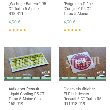
„Wichtige Batterie“ R5
"Exigez La Pièce
GT Turbo 5 Alpine
D'origine" R5 GT
R18 R11...
Turbo 5 Alpine...
4,50 €
4,50 €
IN DEN WARENKORB LEGEN
IN DEN WARENKORB LEGEN
Aufkleber Renault
Öldeckelaufkleber
Liquid Cooling R5 GT
ELF Lubricants
Turbo 5 Alpine Clio
Renault 5 GT Turbo R5
16S R19...
R11R18 R19...