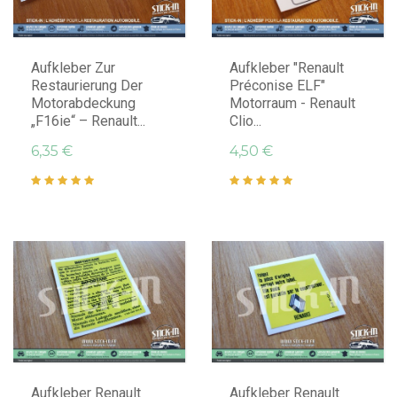
IN DEN WARENKORB LEGEN
IN DEN WARENKORB LEGEN
Aufkleber Zur
Aufkleber "Renault
Restaurierung Der
Préconise ELF"
Motorabdeckung
Motorraum - Renault
„F16ie“ – Renault...
Clio...
6,35 €
4,50 €
IN DEN WARENKORB LEGEN
IN DEN WARENKORB LEGEN
Aufkleber Renault
Aufkleber Renault