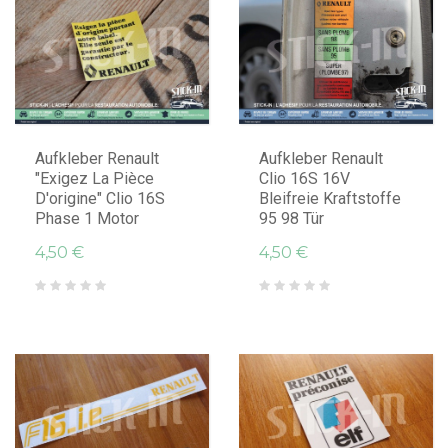
IN DEN WARENKORB LEGEN
IN DEN WARENKORB LEGEN
Aufkleber Renault
Aufkleber Renault
"Exigez La Pièce
Clio 16S 16V
D'origine" Clio 16S
Bleifreie Kraftstoffe
Phase 1 Motor
95 98 Tür
4,50 €
4,50 €