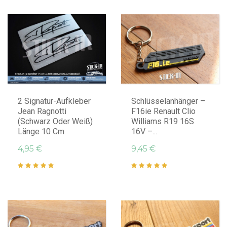
IN DEN WARENKORB LEGEN
IN DEN WARENKORB LEGEN
2 Signatur-Aufkleber
Schlüsselanhänger –
Jean Ragnotti
F16ie Renault Clio
(Schwarz Oder Weiß)
Williams R19 16S
Länge 10 Cm
16V –...
4,95 €
9,45 €