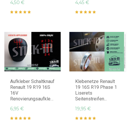
4,50 €
4,45 €
IN DEN WARENKORB LEGEN
IN DEN WARENKORB LEGEN
Aufkleber Schaltknauf
Klebenetze Renault
Renault 19 R19 16S
19 16S R19 Phase 1
16V
Liserets
Renovierungsaufkleber
Seitenstreifen...
6,95 €
19,95 €