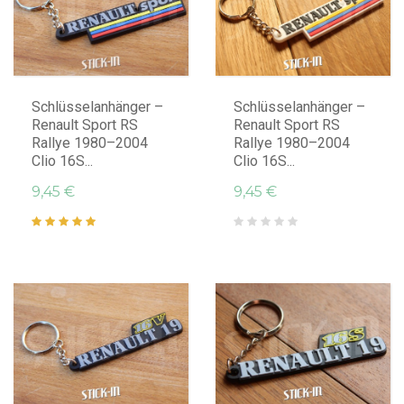
IN DEN WARENKORB LEGEN
IN DEN WARENKORB LEGEN
Schlüsselanhänger –
Schlüsselanhänger –
Renault Sport RS
Renault Sport RS
Rallye 1980–2004
Rallye 1980–2004
Clio 16S...
Clio 16S...
9,45 €
9,45 €
IN DEN WARENKORB LEGEN
IN DEN WARENKORB LEGEN