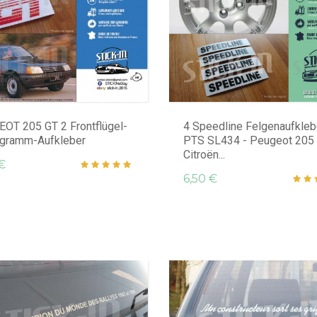
OT 205 GT 2 Frontflügel-
4 Speedline Felgenaufkleb
gramm-Aufkleber
PTS SL434 - Peugeot 205
Citroën...
€
6,50 €