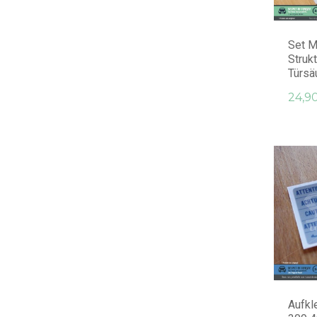
Set M
Struk
Türsäu
24,9
Aufkl