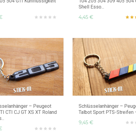
05 504 GTI Kühlflüssigkeit
104 205 304 309 405 504 
Shell Esso...
€
4,45 €
sselanhänger – Peugeot
Schlüsselanhänger – Peug
TI CTI CJ GT XS XT Roland
Talbot Sport PTS-Streifen –
...
9,45 €
€