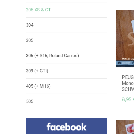
205 XS & GT
304
305
306 (+ S16, Roland Garros)
309 (+ GTI)
PEUGE
Monog
405 (+ Mi16)
SCH
8,95 
505