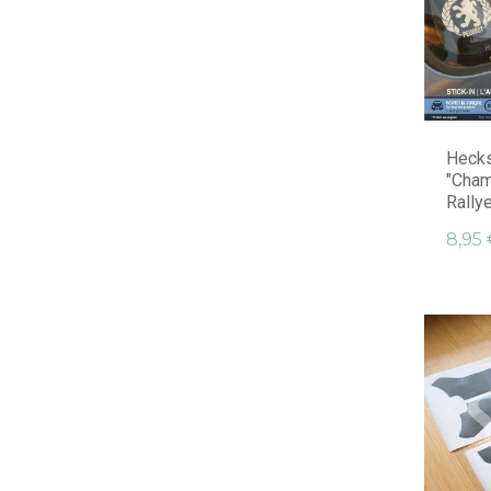
Hecks
"Cha
Rallye
8,95 