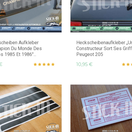
cheiben Aufkleber
Heckscheibenaufkleber „U
mpion Du Monde Des
Constructeur Sort Ses Grif
s 1985 Et 1986"...
Peugeot 205
€
10,95 €