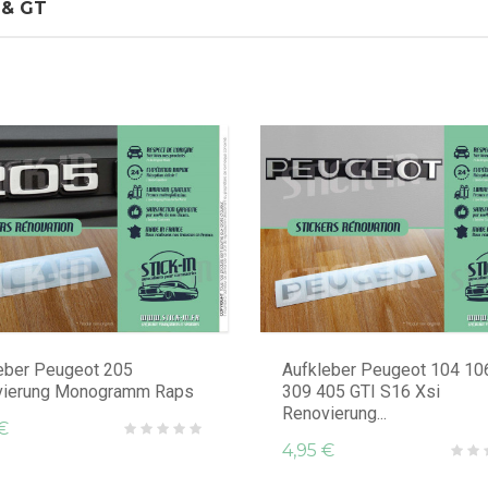
 & GT
eber Peugeot 205
Aufkleber Peugeot 104 10
vierung Monogramm Raps
309 405 GTI S16 Xsi
Renovierung...
€
4,95 €