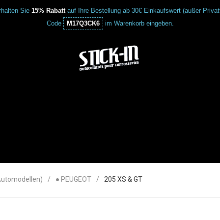
halten Sie
15% Rabatt
auf Ihre Bestellung ab 30€ Einkaufswert (außer Priva
Code
M17Q3CK6
im Warenkorb eingeben.
Automodellen)
● PEUGEOT
205 XS & GT