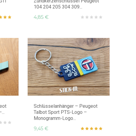
GTI
Zündkerzenschlüssel Peugeot
104 204 205 304 309...
4,85 €
eot
Schlüsselanhänger – Peugeot
...
Talbot Sport PTS-Logo –
Monogramm-Logo...
9,45 €