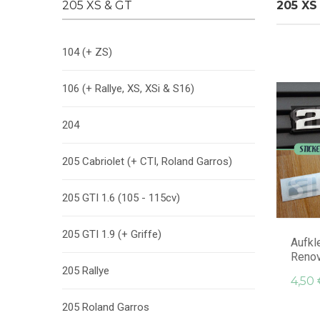
205 XS & GT
205 XS
104 (+ ZS)
106 (+ Rallye, XS, XSi & S16)
204
205 Cabriolet (+ CTI, Roland Garros)
205 GTI 1.6 (105 - 115cv)
205 GTI 1.9 (+ Griffe)
Aufkl
Reno
205 Rallye
4,50 
205 Roland Garros