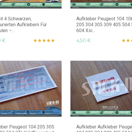
it 4 Schwarzen,
Aufkleber Peugeot 104 10
turierten Aufklebern Für
205 304 305 309 405 504
len –...
604 Xsi...
0 €
4,50 €
eber Peugeot 104 205 305
Aufkleber Aufkleber Peuge