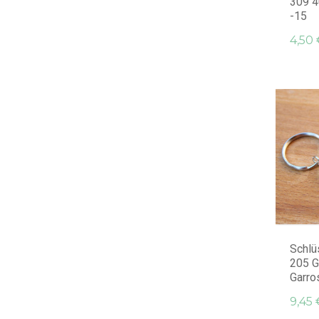
309 4
-15
4,50 
Schlü
205 G
Garros
9,45 