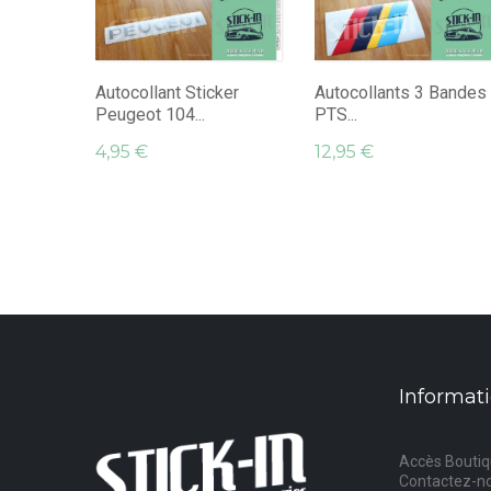
Autocollant Sticker
Autocollants 3 Bandes
Peugeot 104...
PTS...
4,95 €
12,95 €
Informat
Accès Bouti
Contactez-n