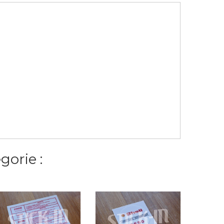
orie :