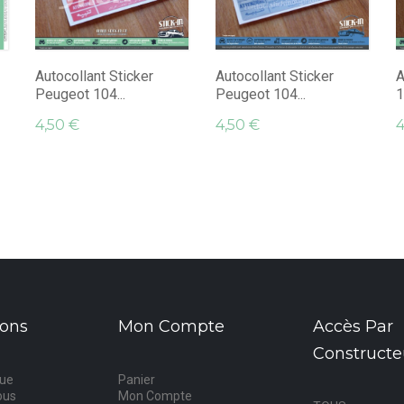
Autocollant Sticker
Autocollant Sticker
A
Peugeot 104...
Peugeot 104...
1
4,50 €
4,50 €
4
ions
Mon Compte
Accès Par
Constructe
que
Panier
ous
Mon Compte