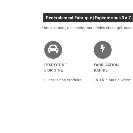
Généralement Fabriqué | Expédié sous 3 à 7 j
* hors samedi, dimanche, jours fériés et congés annu
RESPECT DE
FABRICATION
L'ORIGINE
RAPIDE
Sur tous nos produits.
En 3 à 7 jours ouvrés*.