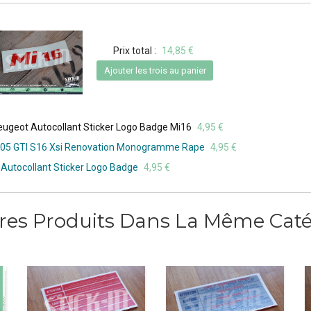
Prix total :
14,85 €
Ajouter les trois au panier
geot Autocollant Sticker Logo Badge Mi16
4,95 €
 405 GTI S16 Xsi Renovation Monogramme Rape
4,95 €
utocollant Sticker Logo Badge
4,95 €
tres Produits Dans La Même Catég