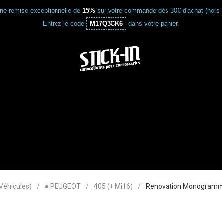
une remise exceptionnelle de
15%
sur votre commande dès 30€ d'achat (hors 
Entrez le code
M17Q3CK6
dans votre panier.
éhicules)
● PEUGEOT
405 (+ Mi16)
Renovation Monogramme 