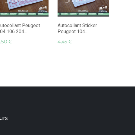
Renovat
Monogra
4,95 €
utocollant Peugeot
Autocollant Sticker
04 106 204...
Peugeot 104...
,50 €
4,45 €
urs