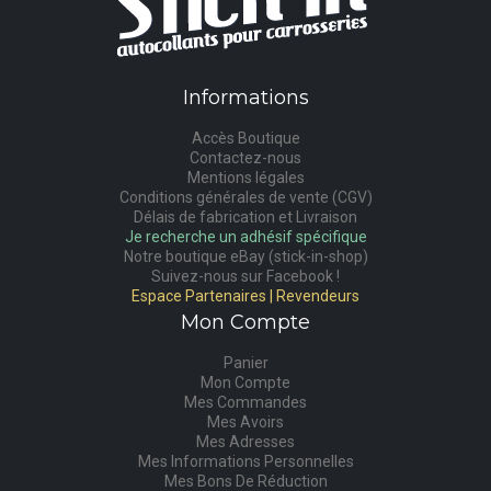
Informations
Accès Boutique
Contactez-nous
Mentions légales
Conditions générales de vente (CGV)
Délais de fabrication et Livraison
Je recherche un adhésif spécifique
Notre boutique eBay (stick-in-shop)
Suivez-nous sur Facebook !
Espace Partenaires | Revendeurs
Mon Compte
Panier
Mon Compte
Mes Commandes
Mes Avoirs
Mes Adresses
Mes Informations Personnelles
Mes Bons De Réduction