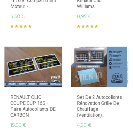
"1.20%" Compartiment
Renault Clio
Moteur -...
Williams...
4,50 €
8,95 €
RENAULT CLIO
Set De 2 Autocollants
COUPE CUP 16S -
Rénovation Grille De
Paire Autocollants DE
Chauffage
CARBON...
(ventilation)...
15,95 €
4,50 €