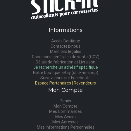
Informations
Accès Boutique
Contactez-nous
Mentions légales
Conditions générales de vente (CGV)
Délais de fabrication et Livraison
Je recherche un adhésif spécifique
Notre boutique eBay (stick-in-shop)
Suivez-nous sur Facebook !
Espace Partenaires | Revendeurs
Mon Compte
Panier
Mon Compte
Mes Commandes
Mes Avoirs
Mes Adresses
Mes Informations Personnelles