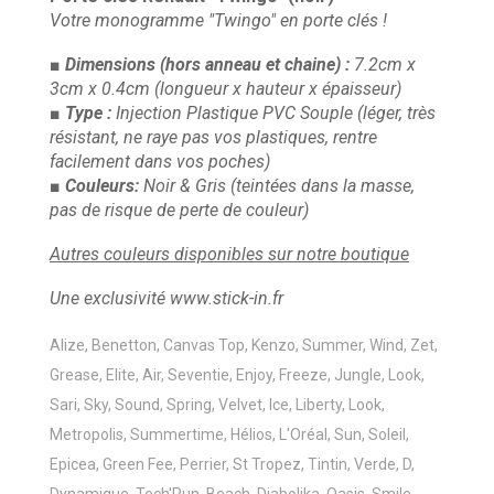
Votre monogramme "Twingo" en porte clés !
■ Dimensions
(hors anneau et chaine)
:
7.2cm x
3cm x 0.4cm
(longueur x hauteur x épaisseur)
■ Type :
Injection Plastique PVC Souple
(léger, très
résistant, ne raye pas vos plastiques, rentre
facilement dans vos poches)
■ Couleurs:
Noir & Gris
(teintées dans la masse,
pas de risque de perte de couleur)
Autres couleurs disponibles sur notre boutique
Une exclusivité www.stick-in.fr
Alize, Benetton, Canvas Top, Kenzo, Summer, Wind, Zet,
Grease, Elite, Air, Seventie, Enjoy, Freeze, Jungle, Look,
Sari, Sky, Sound, Spring, Velvet, Ice, Liberty, Look,
Metropolis, Summertime, Hélios, L'Oréal, Sun, Soleil,
Epicea, Green Fee, Perrier, St Tropez, Tintin, Verde, D,
Dynamique, Tech'Run, Beach, Diabolika, Oasis, Smile,