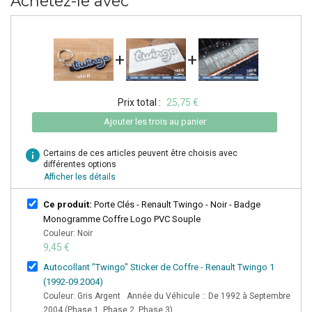
Achetez-le avec
+
+
Prix total :
25,75 €
Ajouter les trois au panier
info
Certains de ces articles peuvent être choisis avec
différentes options
Afficher les détails
Ce produit:
Porte Clés - Renault Twingo - Noir - Badge
Monogramme Coffre Logo PVC Souple
Couleur: Noir
9,45 €
Autocollant "Twingo" Sticker de Coffre - Renault Twingo 1
(1992-09.2004)
Couleur: Gris Argent Année du Véhicule :: De 1992 à Septembre
2004 (Phase 1, Phase 2, Phase 3)