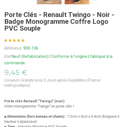
Porte Clés - Renault Twingo - Noir -
Badge Monogramme Coffre Logo
PVC Souple
Référence:
900-136
Etat
Neuf (Refabrication) | Conforme à l'origine | Fabriqué à la
commande
9,45 €
Livraison Gratuite sous 3 Jours après Expédition (France
métropolitaine)
Porte clés Renault "Twingo" (noir)
Votre monogramme "Twingo" en porte clés !
■ Dimensions
(hors anneau et chaine)
:
7.2cm x 3cm x 0.4cm
(longueur x
hauteur x épaisseur)
■ Type :
Injection Plastique PVC Souple