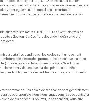
on, de pose et d’exposition). STICK-IN ne saurait être tenu
nsive au rayonnement solaire. Les surfaces qui conviennent à la
duit ; sont également déconseillées les surfaces
fortement recommandé. Par prudence, il convient de tenir les
le sur notre Site (art. 293 B du CGI). Les éventuels frais de
 produits sélectionnés. Ces frais dépendent de(s) article(s)
dre défini.
oumise à certaines conditions : les codes sont uniquement
pas remboursable. Les codes promotionnels ainsi que les bons
ffet) lors de la saisie de la commande sur le Site. En cas
onnels ne sont valables que sur des périodes données,
ables pendant la période des soldes. Le codes promotionnels
e votre commande. Les délais de fabrication sont généralement
 ne serait pas disponible, nous nous engageons à vous contacter
quels délais ce produit pourrait, le cas échéant, vous être