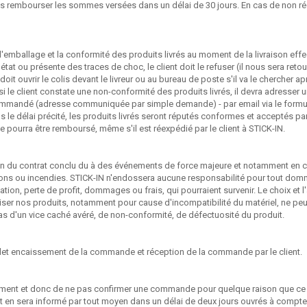
 rembourser les sommes versées dans un délai de 30 jours. En cas de non réce
e l'emballage et la conformité des produits livrés au moment de la livraison effe
is état ou présente des traces de choc, le client doit le refuser (il nous sera 
doit ouvrir le colis devant le livreur ou au bureau de poste s'il va le chercher a
 si le client constate une non-conformité des produits livrés, il devra adresser
ecommandé (adresse communiquée par simple demande) - par email via le formula
le délai précité, les produits livrés seront réputés conformes et acceptés par l
 pourra être remboursé, même s'il est réexpédié par le client à STICK-IN.
ion du contrat conclu du à des événements de force majeure et notamment en ca
ions ou incendies. STICK-IN n'endossera aucune responsabilité pour tout domm
tion, perte de profit, dommages ou frais, qui pourraient survenir. Le choix et l
d'utiliser nos produits, notamment pour cause d'incompatibilité du matériel, 
as d'un vice caché avéré, de non-conformité, de défectuosité du produit.
let encaissement de la commande et réception de la commande par le client.
aiement et donc de ne pas confirmer une commande pour quelque raison que ce 
t en sera informé par tout moyen dans un délai de deux jours ouvrés à compt