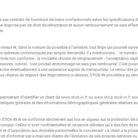
ux contrats de fourniture de biens confectionnés selon les spécifications 
ent ne dispose pas de droit de rétractation et aucun remboursement ne sera eff
de.
ieux et, dans la mesure du possible à l'amiable, tout litige qui pourrait survenir
dée (adresse communiquée par simple demande). Il y mentionnera : - le numér
article non conforme - la modalité choisie de remplacement - l'acceptation explic
accessoires, notice) : tout produit endommagé ne sera pas remboursé. C'est po
scrire éventuellement à une assurance auprès du transporteur. Le retour des p
t. Sous réserve du respect des dispositions ci-dessus, STICK-IN procédera au r
permettant d'identifier un client de
www.stick-in.fr
ou
www.shop.stick-in.fr
soi
stiques globales et des informations démographiques générales relatives aux c
e STICK-IN et se conforme strictement aux lois en vigueur sur la protection de la
munique. Celles-ci sont confidentielles et ne seront utilisées qu'à des fins de t
ation et d'opposition aux données personnelles le concernant. Le client a la p
it d'informer par e-mail ses clients de l'évolution de ses propres services ou