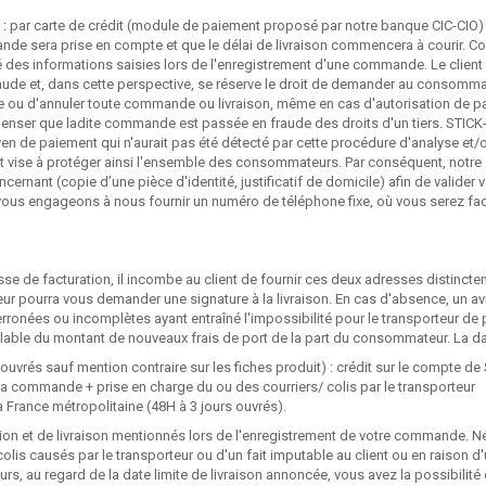
: par carte de crédit (module de paiement proposé par notre banque CIC-CIO) 
nde sera prise en compte et que le délai de livraison commencera à courir. 
té des informations saisies lors de l'enregistrement d'une commande. Le client 
de et, dans cette perspective, se réserve le droit de demander au consommateur to
dre ou d'annuler toute commande ou livraison, même en cas d'autorisation de p
 penser que ladite commande est passée en fraude des droits d'un tiers. STICK
n de paiement qui n'aurait pas été détecté par cette procédure d'analyse et/o
 et vise à protéger ainsi l'ensemble des consommateurs. Par conséquent, notr
nant (copie d’une pièce d'identité, justificatif de domicile) afin de valider vo
ous engageons à nous fournir un numéro de téléphone fixe, où vous serez fac
resse de facturation, il incombe au client de fournir ces deux adresses distin
vreur pourra vous demander une signature à la livraison. En cas d'absence, un 
 erronées ou incomplètes ayant entraîné l'impossibilité pour le transporteur de pr
ble du montant de nouveaux frais de port de la part du consommateur. La date
s ouvrés sauf mention contraire sur les fiches produit) : crédit sur le compte 
e la commande + prise en charge du ou des courriers/ colis par le transporteur
 la France métropolitaine (48H à 3 jours ouvrés).
ition et de livraison mentionnés lors de l'enregistrement de votre commande.
lis causés par le transporteur ou d'un fait imputable au client ou en raison d
jours, au regard de la date limite de livraison annoncée, vous avez la possibi