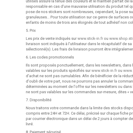
utilisés assure la tenue des couleurs et le maintien parfait de 
responsable en cas d'une mauvaise utilisation du produit tel qu
pose de nos stickers sont nombreuses, cependant, la pose sur
granuleuses... Pour toute utilisation sur ce genre de surfaces o
enfants de moins de trois ans éloignés de tout adhésif non col
5. Prix
Les prix de vente indiqués sur
www.stick-in.fr
ou
www.shop.stic
livraison sont indiqués à l'utilisateur dans le récapitulatif de 
sélectionné(s). Les frais de livraison pourront être intégralem
6. Les codes promotionnels
Ils sont proposés ponctuellement, dans les newsletters, dans l
valables sur les produits spécifiés sur
www.stick-in.fr
ou
www.s
d'achat ne sont pas cumulables. Afin de bénéficier de la réductio
d'oubli de votre part, nous ne pourrons pas annuler la comma
déterminées au moment de l'offre sur les newsletters ou dans
ne sont pas valables sur les commandes sur-mesure, dites « ve
7. Disponibilité
Nous traitons votre commande dans la limite des stocks dispo
compris entre 24H et 72H. Ce délai, précisé sur chaque fiche p
par courrier électronique dans un délai de 2 jours à compter de
livré.
8. Paiement sécurisé