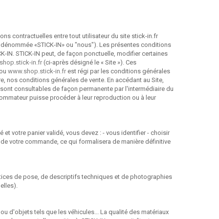
 contractuelles entre tout utilisateur du site stick-in.fr
rès dénommée «STICK-IN» ou "nous"). Les présentes conditions
K-IN. STICK-IN peut, de façon ponctuelle, modifier certaines
hop.stick-in.fr
(ci-après désigné le « Site »). Ces
ou
www.shop.stick-in.fr
est régi par les conditions générales
, nos conditions générales de vente. En accédant au Site,
 sont consultables de façon permanente par l'intermédiaire du
ommateur puisse procéder à leur reproduction ou à leur
et votre panier validé, vous devez : - vous identifier - choisir
 de votre commande, ce qui formalisera de manière définitive
otices de pose, de descriptifs techniques et de photographies
elles).
ou d'objets tels que les véhicules... La qualité des matériaux