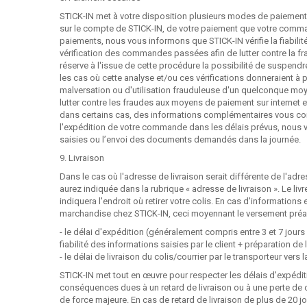
STICK-IN met à votre disposition plusieurs modes de paiement 
sur le compte de STICK-IN, de votre paiement que votre comma
paiements, nous vous informons que STICK-IN vérifie la fiabili
vérification des commandes passées afin de lutter contre la frau
réserve à l'issue de cette procédure la possibilité de suspen
les cas où cette analyse et/ou ces vérifications donneraient à
malversation ou d'utilisation frauduleuse d'un quelconque moye
lutter contre les fraudes aux moyens de paiement sur internet
dans certains cas, des informations complémentaires vous concer
l'expédition de votre commande dans les délais prévus, nous v
saisies ou l’envoi des documents demandés dans la journée.
9. Livraison
Dans le cas où l'adresse de livraison serait différente de l'ad
aurez indiquée dans la rubrique « adresse de livraison ». Le li
indiquera l'endroit où retirer votre colis. En cas d'informations
marchandise chez STICK-IN, ceci moyennant le versement préala
- le délai d'expédition (généralement compris entre 3 et 7 jour
fiabilité des informations saisies par le client + préparation d
- le délai de livraison du colis/courrier par le transporteur vers
STICK-IN met tout en œuvre pour respecter les délais d'expéd
conséquences dues à un retard de livraison ou à une perte de co
de force majeure. En cas de retard de livraison de plus de 20 