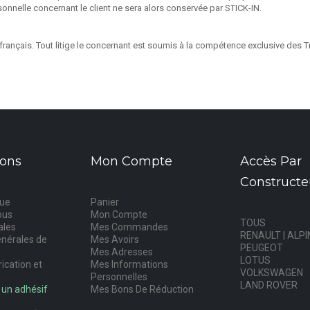
sonnelle concernant le client ne sera alors conservée par STICK-IN.
t français. Tout litige le concernant est soumis à la compétence exclusive des 
ions
Mon Compte
Accès Par
Constructe
que
Panier
ous
Mon Compte
TOUS
ales
Mes Commandes
RENAULT | ALPI
énérales de
Mes Avoirs
PEUGEOT
Mes Adresses
LOTUS
rication et
Mes Informations
VOLKSWAGEN
Personnelles
LAND ROVER
 un adhésif
Mes Bons De Réduction