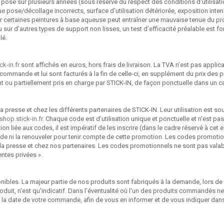
la pose sur plusieurs années (sous réserve du respect des conditions d'utilisati
e pose/décollage incorrects, surface d'utilisation détériorée, exposition inte
 certaines peintures à base aqueuse peut entraîner une mauvaise tenue du pro
u sur d’autres types de support non lisses, un test d’efficacité préalable est 
lé.
k-in.fr
sont affichés en euros, hors frais de livraison. La TVA n’est pas applicab
sa commande et lui sont facturés à la fin de celle-ci, en supplément du prix des
ent ou partiellement pris en charge par STICK-IN, de façon ponctuelle dans un ca
a presse et chez les différents partenaires de STICK-IN. Leur utilisation est s
hop.stick-in.fr
. Chaque code est d’utilisation unique et ponctuelle et n'est 
n liée aux codes, il est impératif de les inscrire (dans le cadre réservé à cet e
nde ni la renouveler pour tenir compte de cette promotion. Les codes promoti
 la presse et chez nos partenaires. Les codes promotionnels ne sont pas val
ntes privées ».
nibles. La majeur partie de nos produits sont fabriqués à la demande, lors d
roduit, n'est qu'indicatif. Dans l’éventualité où l'un des produits commandés
 la date de votre commande, afin de vous en informer et de vous indiquer dans 