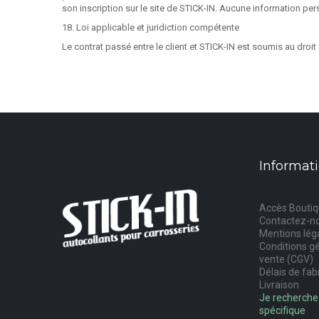
son inscription sur le site de STICK-IN. Aucune information per
18. Loi applicable et juridiction compétente
Le contrat passé entre le client et STICK-IN est soumis au droi
Informat
Accès Bouti
Contactez-n
Mentions lég
Conditions g
vente (CGV)
Délais de fab
Livraison
Je recherche
spécifique