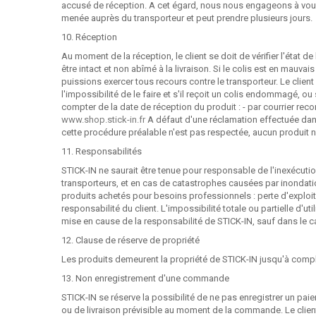
accusé de réception. A cet égard, nous nous engageons à vous
menée auprès du transporteur et peut prendre plusieurs jours.
10. Réception
Au moment de la réception, le client se doit de vérifier l'état d
être intact et non abîmé à la livraison. Si le colis est en mauva
puissions exercer tous recours contre le transporteur. Le client 
l'impossibilité de le faire et s'il reçoit un colis endommagé, ou
compter de la date de réception du produit : - par courrier r
www.shop.stick-in.fr
A défaut d'une réclamation effectuée dans 
cette procédure préalable n'est pas respectée, aucun produit ne
11. Responsabilités
STICK-IN ne saurait être tenue pour responsable de l'inexécut
transporteurs, et en cas de catastrophes causées par inondat
produits achetés pour besoins professionnels : perte d'exploita
responsabilité du client. L'impossibilité totale ou partielle 
mise en cause de la responsabilité de STICK-IN, sauf dans le c
12. Clause de réserve de propriété
Les produits demeurent la propriété de STICK-IN jusqu'à comp
13. Non enregistrement d'une commande
STICK-IN se réserve la possibilité de ne pas enregistrer un p
ou de livraison prévisible au moment de la commande. Le clien