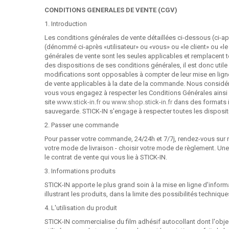
CONDITIONS GENERALES DE VENTE (CGV)
1. Introduction
Les conditions générales de vente détaillées ci-dessous (ci-aprè
(dénommé ci-après «utilisateur» ou «vous» ou «le client» ou «
générales de vente sont les seules applicables et remplacent t
des dispositions de ses conditions générales, il est donc utile 
modifications sont opposables à compter de leur mise en ligne
de vente applicables à la date de la commande. Nous considér
vous vous engagez à respecter les Conditions Générales ainsi 
site
www.stick-in.fr
ou
www.shop.stick-in.fr
dans des formats i
sauvegarde. STICK-IN s'engage à respecter toutes les disposit
2. Passer une commande
Pour passer votre commande, 24/24h et 7/7j, rendez-vous sur n
votre mode de livraison - choisir votre mode de règlement. Un
le contrat de vente qui vous lie à STICK-IN.
3. Informations produits
STICK-IN apporte le plus grand soin à la mise en ligne d'infor
illustrant les produits, dans la limite des possibilités techni
4. L'utilisation du produit
STICK-IN commercialise du film adhésif autocollant dont l'object