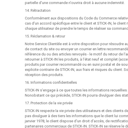
partielle d'une commande n'ouvrira droit à aucune indemnité.
14. Rétractation
Conformément aux dispositions du Code du Commerce relative a
cas d'un accord spécifique entre le client et STICK-IN, le cli
chaque utilisateur de prendre le temps de réaliser sa comman
15. Réclamation & retour
Notre Service Clientèle est à votre disposition pour résoudre au m
de contact du site ou envoyer un courrier en lettre recomman
référence du ou des articles renvoyés - le motif du retour de l'
retourner à STICK-IN les produits, à l'état neuf et complet (
produits par courrier recommandé ou en suivi postal et de sou
explicite contraire de STICK-IN, aux frais et risques du clien
réception des produits.
16. Informations confidentielles
STICK-IN s'engage à ce que toutes les informations recueillies 
Nonobstant ce qui précède, STICK-IN pourra divulguer des stati
17. Protection de la vie privée
STICK-IN respecte la vie privée des utilisateurs et des clients d
pas divulguer à des tiers les informations que le client lui com
janvier 1978, le client dispose d'un droit d'accès, de rectific
partenaires commerciaux de STICK-IN. STICK-IN se réserve le dro