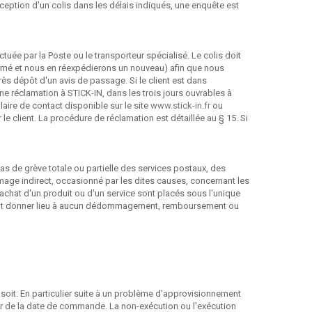
ption d'un colis dans les délais indiqués, une enquête est
ctuée par la Poste ou le transporteur spécialisé. Le colis doit
retourné et nous en réexpédierons un nouveau) afin que nous
près dépôt d'un avis de passage. Si le client est dans
 une réclamation à STICK-IN, dans les trois jours ouvrables à
ire de contact disponible sur le site
www.stick-in.fr
ou
e client. La procédure de réclamation est détaillée au § 15. Si
s de grève totale ou partielle des services postaux, des
age indirect, occasionné par les dites causes, concernant les
'achat d'un produit ou d'un service sont placés sous l'unique
ne peut donner lieu à aucun dédommagement, remboursement ou
soit. En particulier suite à un problème d'approvisionnement
er de la date de commande. La non-exécution ou l'exécution