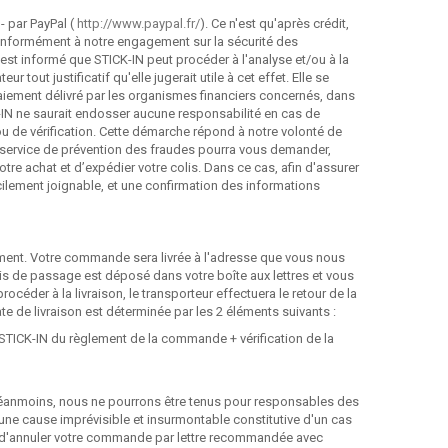
- par PayPal (
http://www.paypal.fr/
). Ce n'est qu'après crédit,
Conformément à notre engagement sur la sécurité des
est informé que STICK-IN peut procéder à l'analyse et/ou à la
ut justificatif qu'elle jugerait utile à cet effet. Elle se
aiement délivré par les organismes financiers concernés, dans
-IN ne saurait endosser aucune responsabilité en cas de
u de vérification. Cette démarche répond à notre volonté de
e service de prévention des fraudes pourra vous demander,
tre achat et d’expédier votre colis. Dans ce cas, afin d'assurer
ilement joignable, et une confirmation des informations
ctement. Votre commande sera livrée à l'adresse que vous nous
avis de passage est déposé dans votre boîte aux lettres et vous
océder à la livraison, le transporteur effectuera le retour de la
 de livraison est déterminée par les 2 éléments suivants :
de STICK-IN du règlement de la commande + vérification de la
 Néanmoins, nous ne pourrons être tenus pour responsables des
'une cause imprévisible et insurmontable constitutive d'un cas
lité d'annuler votre commande par lettre recommandée avec