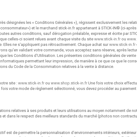
s désignées les « Conditions Générales «), régissent exclusivement les relations
le consommateur») et le marchand stick-in.fr appartenant à STICK-IN® (ci-ap
outes autres conditions, sauf dérogation préalable, expresse et écrite par STIC
que celles-ci soient relues avant chaque visite du site
www.stick-in.fr
ou
www.s
. Elles ne s'appliquent pas rétroactivement. Chaque achat sur
www.stick-in.fr
ons qu'en validant votre commande, vous acceptez sans réserve, après lecture
que les Conditions d'Utilisation. Les présentes conditions générales de vente
nformatiques permettant leur impression, de manière à ce que ce que le cons
ions du Code de la Consommation relatives à la vente à distance.
otre site :
www.stick-in.fr
ou
www.shop.stick-in.fr
Une fois votre choix effectué 
e fois votre mode de règlement sélectionné, vous devez procéder au paiement
mations relatives à ses produits et leurs utilisations au moyen notamment de n
ques et dans le respect des meilleurs standards du marché (photos non contractu
if est de permettre la personnalisation d’environnements intérieurs, extérieur 