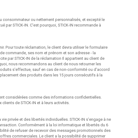
du consommateur ou nettement personnalisés, et excepté le
ectué par STICK-IN. C'est pourquoi, STICK-IN recommande à
. Pour toute réclamation, le client devra utiliser le formulaire
o de commande, ses nom et prénom et son adresse - la
ite par STICK-IN de la réclamation Il appartient au client de
urquoi, nous recommandons au client de nous retourner les
roduits s'effectue, sauf en cas de non-conformité ou d'accord
emplacement des produits dans les 15 jours consécutifs à la
ent considérées comme des informations confidentielles.
lients de STICK-IN et à leurs activités.
 vie privée et des libertés individuelles. STICK-IN s'engage à ne
ransaction. Conformément à la loi informatique et libertés du 6
ossibilité de refuser de recevoir des messages promotionnels des
 offres commerciales. Le client a la possibilité de supprimer