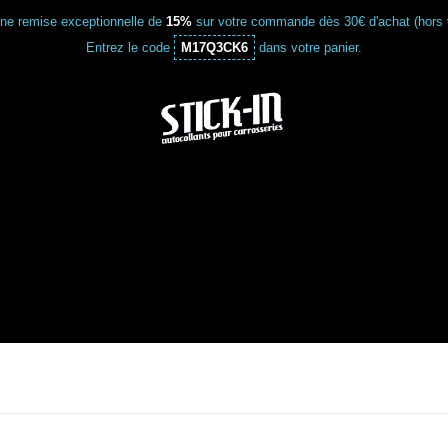
une remise exceptionnelle de
15%
sur votre commande dès 30€ d'achat (hors 
Entrez le code
M17Q3CK6
dans votre panier.