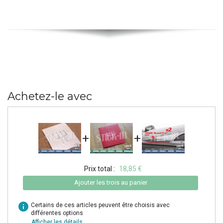
Achetez-le avec
+
+
Prix total :
18,85 €
Ajouter les trois au panier
info
Certains de ces articles peuvent être choisis avec
différentes options
Afficher les détails