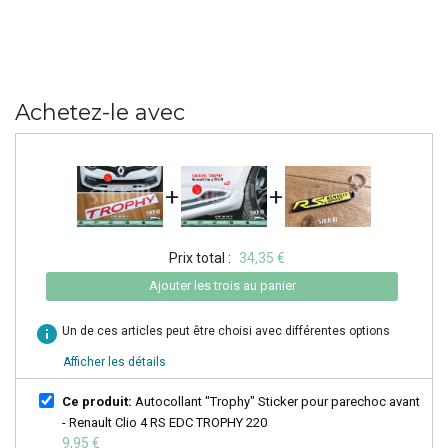
Achetez-le avec
+
+
Prix total :
34,35 €
Ajouter les trois au panier
info
Un de ces articles peut être choisi avec différentes options
Afficher les détails
Ce produit:
Autocollant "Trophy" Sticker pour parechoc avant
- Renault Clio 4 RS EDC TROPHY 220
9,95 €