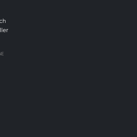
rch
ler
NE