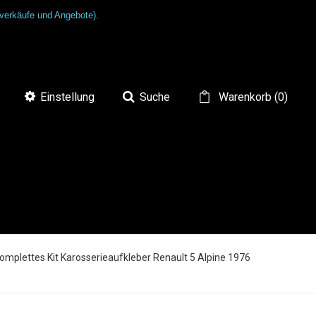
tverkäufe und Angebote).
Einstellung
Suche
Warenkorb
(
0
)
omplettes Kit Karosserieaufkleber Renault 5 Alpine 1976