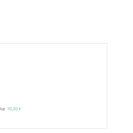
95,00 €
 Rot
€