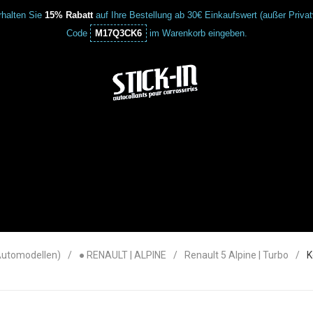
halten Sie
15% Rabatt
auf Ihre Bestellung ab 30€ Einkaufswert (außer Priva
Code
M17Q3CK6
im Warenkorb eingeben.
Automodellen)
● RENAULT | ALPINE
Renault 5 Alpine | Turbo
K