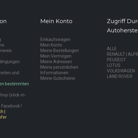
ion
Mein Konto
Zugriff Du
Autoherstel
g
Einkaufswagen
uns
Mein Konto
ALLE
inweis
Meine Bestellungen
RENAULT | ALPI
Mein Vermögen
PEUGEOT
dingungen
Meine Adressen
LOTUS
Meine persönlichen
VOLKSWAGEN
zeiten und
Informationen
LAND ROVER
Meine Gutscheine
nen bestimmten
op (stick-in-
 Facebook !
h |
ufer