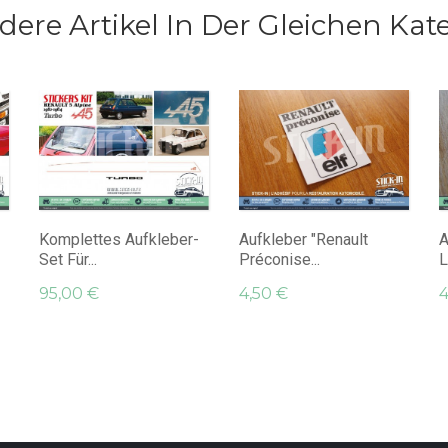
dere Artikel In Der Gleichen Kate
Komplettes Aufkleber-
Aufkleber "Renault
A
Set Für...
Préconise...
L
95,00 €
4,50 €
4