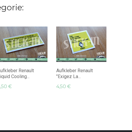
gorie:
Öldecke
Lubricant
4,45 €
ufkleber Renault
Aufkleber Renault
iquid Cooling...
"Exigez La...
,50 €
4,50 €