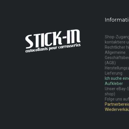
Informat
Shop-Zugan
kontaktiere 
Rechtlicher h
Allgemeine
Geschäftsbe
(AGB)
Herstellungs
Lieferung
Ich suche ei
Aufkleber
Unser eBay-Sh
shop)
Folge uns auf
Partnerbereic
Wiederverkä