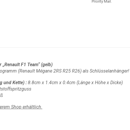
Priority Mail.
 „Renault F1 Team“ (gelb)
nogramm (Renault Mégane 2RS R25 R26) als Schlüsselanhänger!
g und Kette)
:
8.8cm x 1.4cm x 0.4cm
(Länge x Höhe x Dicke)
stoffspritzguss
iß
erem Shop erhältlich.