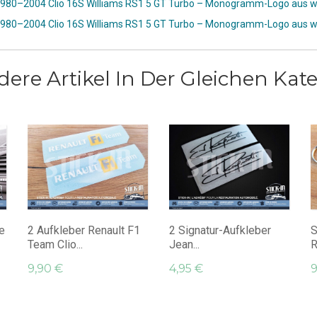
e 1980–2004 Clio 16S Williams RS1 5 GT Turbo – Monogramm-Logo aus
e 1980–2004 Clio 16S Williams RS1 5 GT Turbo – Monogramm-Logo aus
dere Artikel In Der Gleichen Kate
e
2 Aufkleber Renault F1
2 Signatur-Aufkleber
S
Team Clio...
Jean...
R
9,90 €
4,95 €
9