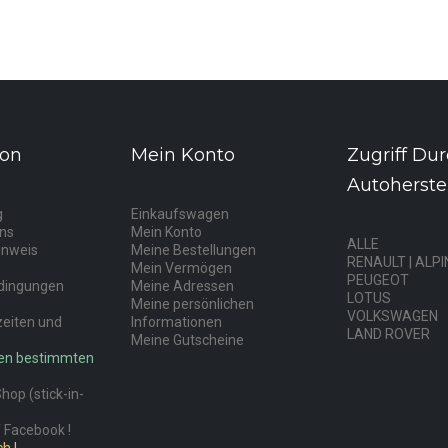
ion
Mein Konto
Zugriff Du
Autoherstel
g
Einkaufswagen
uns
Mein Konto
ALLE
inweis
Meine Bestellungen
RENAULT | ALPI
Mein Vermögen
PEUGEOT
dingungen
Meine Adressen
LOTUS
Meine persönlichen
VOLKSWAGEN
zeiten und
Informationen
LAND ROVER
Meine Gutscheine
nen bestimmten
op (stick-in-
 Facebook !
h |