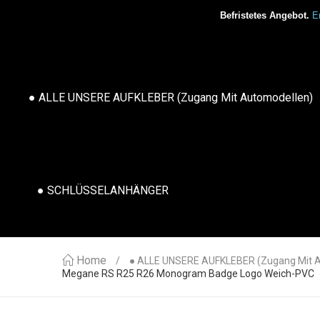
Befristetes Angebot.
Er
● ALLE UNSERE AUFKLEBER (Zugang Mit Automodellen)
● SCHLÜSSELANHÄNGER
Home
● ALLE UNSERE AUFKLEBER (Zugang Mit 
Megane RS R25 R26 Monogram Badge Logo Weich-PVC