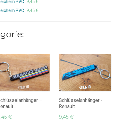
 weichem PVC
9,45 €
 weichem PVC
9,45 €
gorie:
Schlüss
Renault..
9,45 €
chlüsselanhänger –
Schlüsselanhänger -
enault...
Renault...
,45 €
9,45 €