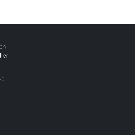
rch
ler
NE