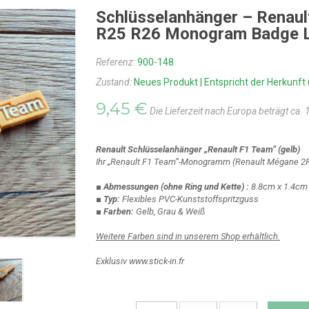
Schlüsselanhänger – Renau
R25 R26 Monogram Badge 
Referenz:
900-148
Zustand:
Neues Produkt | Entspricht der Herkunft 
9,45 €
Die Lieferzeit nach Europa beträgt ca.
Renault Schlüsselanhänger „Renault F1 Team“ (gelb)
Ihr „Renault F1 Team“-Monogramm (Renault Mégane 2R
■ Abmessungen
(ohne Ring und Kette)
:
8.8cm x 1.4cm
■ Typ:
Flexibles PVC-Kunststoffspritzguss
■ Farben:
Gelb, Grau & Weiß
Weitere Farben sind in unserem Shop erhältlich.
Exklusiv www.stick-in.fr