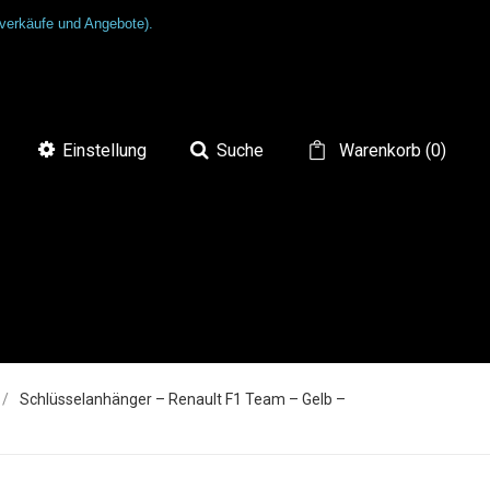
tverkäufe und Angebote).
Einstellung
Suche
Warenkorb
(
0
)
Schlüsselanhänger – Renault F1 Team – Gelb –