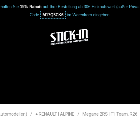
halten Sie
15% Rabatt
auf Ihre Bestellung ab 30€ Einkaufswert (außer Priva
Code
M17Q3CK6
im Warenkorb eingeben.
Automodellen)
● RENAULT | ALPINE
Megane 2RS | F1 Team, R26