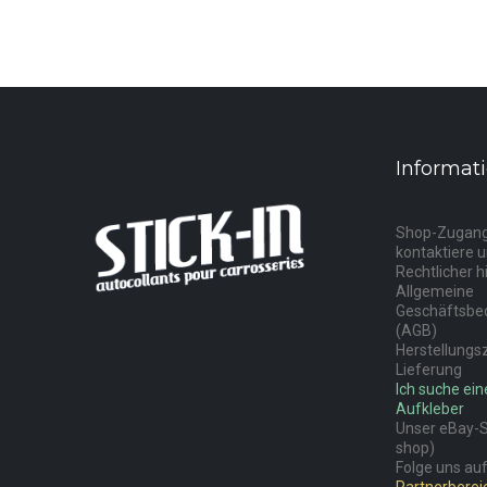
Informat
Shop-Zugan
kontaktiere 
Rechtlicher h
Allgemeine
Geschäftsbe
(AGB)
Herstellungs
Lieferung
Ich suche ei
Aufkleber
Unser eBay-Sh
shop)
Folge uns auf
Partnerbereic