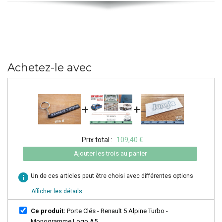
Achetez-le avec
+
+
Prix total :
109,40 €
Ajouter les trois au panier
info
Un de ces articles peut être choisi avec différentes options
Afficher les détails
Ce produit:
Porte Clés - Renault 5 Alpine Turbo -
Monogramme Logo A5