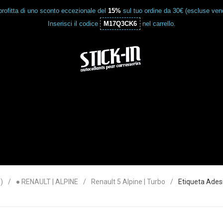
rofitta di uno sconto eccezionale del
15%
sul tuo ordine da 30€ (escluse vend
Inserisci il codice
M17Q3CK6
nel carrello.
)
● RENAULT | ALPINE
Renault 5 Alpine | Turbo
Etiqueta Ades