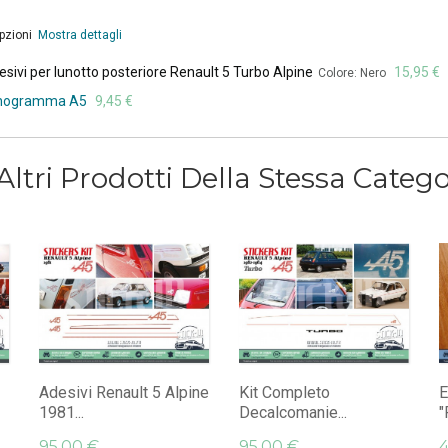
opzioni
Mostra dettagli
ivi per lunotto posteriore Renault 5 Turbo Alpine
15,95 €
Colore: Nero
monogramma A5
9,45 €
Altri Prodotti Della Stessa Catego
Adesivi Renault 5 Alpine
Kit Completo
E
1981...
Decalcomanie...
"
95,00 €
95,00 €
4