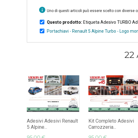
info
Uno di questi articoli può essere scelto con diverse 
Questo prodotto:
Etiqueta Adesivo TURBO Ades
Portachiavi - Renault 5 Alpine Turbo - Logo 
22 
Adesivi Adesivi Renault
Kit Completo Adesivi
5 Alpine...
Carrozzeria...
95,00 €
95,00 €