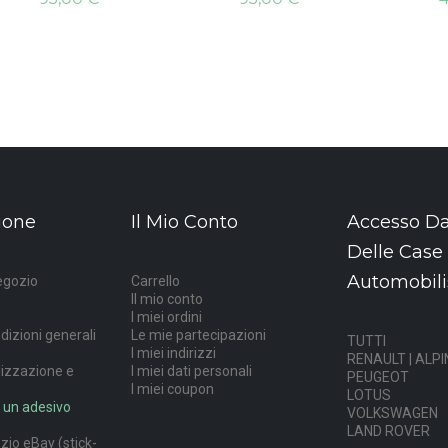
ione
Il Mio Conto
Accesso Da
Delle Case
Automobili
egozio
Carrello
Il mio conto
I miei ordini
dizioni generali
Le mie partecipazioni
TUTTI
I miei indirizzi
RENAULT | ALPI
lizzazione e
I miei dati personali
PEUGEOT
I miei coupon
LOTUS
 un adesivo
VOLKSWAGEN
LAND ROVER
ozio eBay (stick-