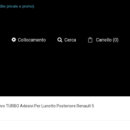
ite private e promo).
Collocamento
Cerca
Carrello
(
0
)
ivo TURBO Adesivi Per Lunotto Posteriore Renault 5