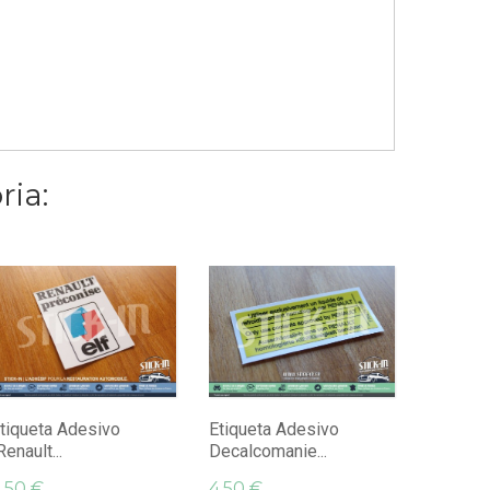
ria:
Adesivi
La Pièce
4,50 €
tiqueta Adesivo
Etiqueta Adesivo
Renault...
Decalcomanie...
,50 €
4,50 €