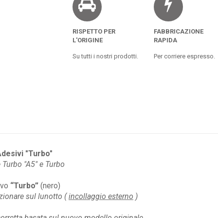
RISPETTO PER
FABBRICAZIONE
L'ORIGINE
RAPIDA
Su tutti i nostri prodotti.
Per corriere espresso.
desivi "Turbo"
 Turbo "A5" e Turbo
ivo
“Turbo”
(nero)
ionare sul lunotto (
incollaggio esterno
)
orretta basata sul nuovo modello originale.