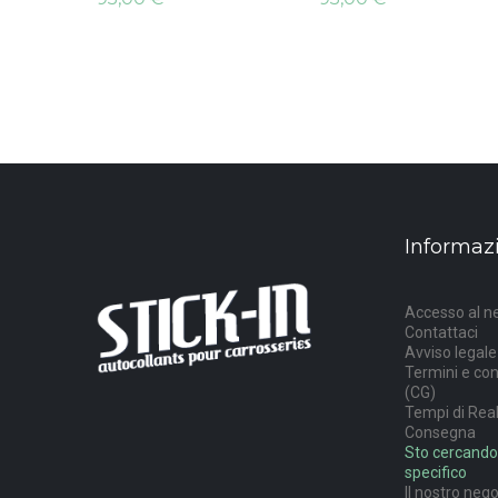
Informaz
Accesso al n
Contattaci
Avviso legale
Termini e con
(CG)
Tempi di Rea
Consegna
Sto cercando
specifico
Il nostro neg