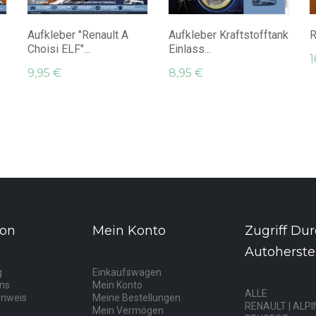
Aufkleber "Renault A
Aufkleber Kraftstofftank
Choisi ELF"...
Einlass...
1
9,95 €
8,95 €
ion
Mein Konto
Zugriff Du
Autoherstel
g
Einkaufswagen
uns
Mein Konto
ALLE
inweis
Meine Bestellungen
RENAULT | ALPI
Mein Vermögen