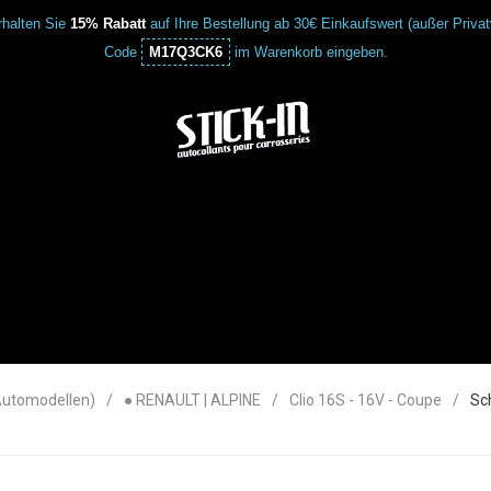
halten Sie
15% Rabatt
auf Ihre Bestellung ab 30€ Einkaufswert (außer Priva
Code
M17Q3CK6
im Warenkorb eingeben.
Automodellen)
● RENAULT | ALPINE
Clio 16S - 16V - Coupe
Sc