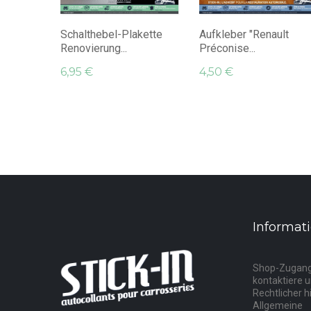
Schalthebel-Plakette
Aufkleber "Renault
Renovierung...
Préconise...
6,95 €
4,50 €
Informat
Shop-Zugan
kontaktiere 
Rechtlicher h
Allgemeine