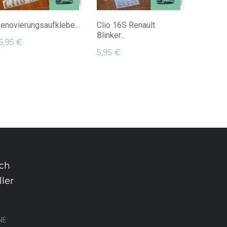
16V...
16,95 €
Renovierungsaufkleber,...
Clio 16S Renault
Blinker...
6,95 €
5,95 €
rch
ler
NE