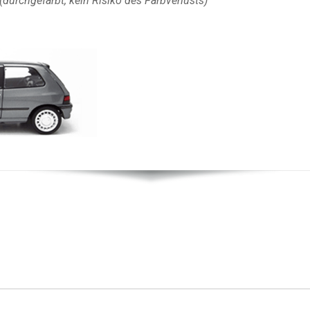
(durchgefärbt, kein Risiko des Farbverlusts)