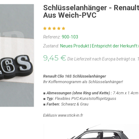
Schlüsselanhänger - Renau
Aus Weich-PVC
Referenz:
900-103
Zustand:
Neues Produkt | Entspricht der Herkunft 
9,45 €
Die Lieferzeit nach Europa beträgt ca.
Renault Clio 16S
Schlüsselanhänger
Ihr Koffermonogramm als Schlüsselanhänger!
■ Abmessungen
(ohne Ring und Kette)
:
7.4cm x 1.4cm
■ Typ:
Flexibles PVC-Kunststoffspritzguss
■ Farben:
Schwarz & Grau
Exklusiv www.stick-in.fr