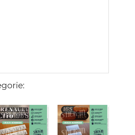
gorie:
Aufklebe