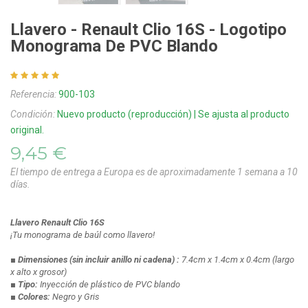
Llavero - Renault Clio 16S - Logotipo
Monograma De PVC Blando
Referencia:
900-103
Condición:
Nuevo producto (reproducción) | Se ajusta al producto
original.
9,45 €
El tiempo de entrega a Europa es de aproximadamente 1 semana a 10
días.
Llavero
Renault Clio 16S
¡Tu monograma de baúl como llavero!
■ Dimensiones
(sin incluir anillo ni cadena)
:
7.4cm x 1.4cm x 0.4cm
(largo
x alto x grosor)
■ Tipo:
Inyección de plástico de PVC blando
■ Colores:
Negro y Gris