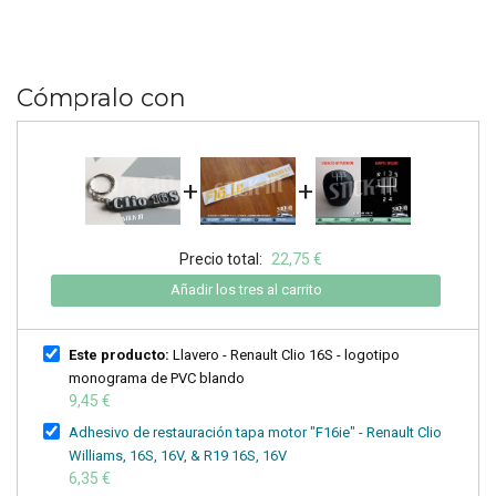
Cómpralo con
+
+
Precio total:
22,75 €
Añadir los tres al carrito
Este producto:
Llavero - Renault Clio 16S - logotipo
monograma de PVC blando
9,45 €
Adhesivo de restauración tapa motor "F16ie" - Renault Clio
Williams, 16S, 16V, & R19 16S, 16V
6,35 €