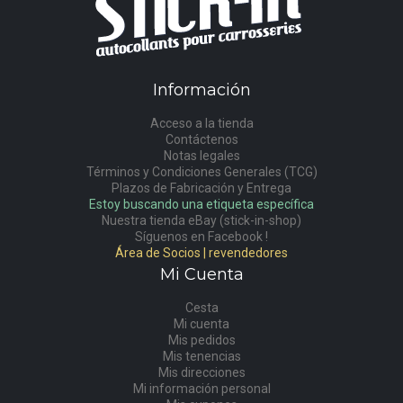
Información
Acceso a la tienda
Contáctenos
Notas legales
Términos y Condiciones Generales (TCG)
Plazos de Fabricación y Entrega
Estoy buscando una etiqueta específica
Nuestra tienda eBay (stick-in-shop)
Síguenos en Facebook !
Área de Socios | revendedores
Mi Cuenta
Cesta
Mi cuenta
Mis pedidos
Mis tenencias
Mis direcciones
Mi información personal