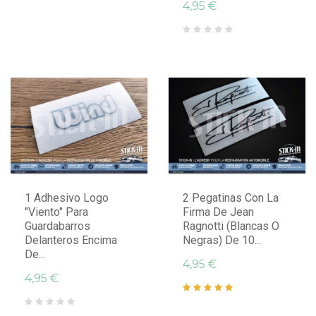
4,95 €
1 Adhesivo Logo
2 Pegatinas Con La
"Viento" Para
Firma De Jean
Guardabarros
Ragnotti (blancas O
Delanteros Encima
Negras) De 10...
De...
4,95 €
4,95 €