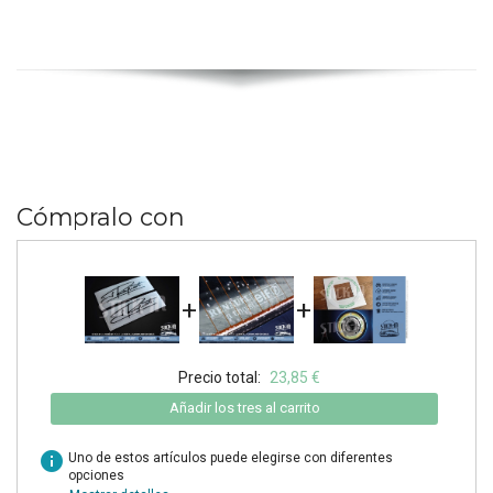
Cómpralo con
+
+
Precio total:
23,85 €
Añadir los tres al carrito
info
Uno de estos artículos puede elegirse con diferentes
opciones