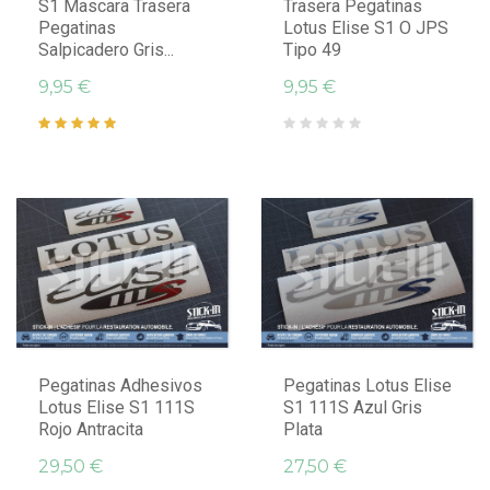
S1 Mascara Trasera
Trasera Pegatinas
Pegatinas
Lotus Elise S1 O JPS
Salpicadero Gris...
Tipo 49
9,95 €
9,95 €
Pegatinas Adhesivos
Pegatinas Lotus Elise
Lotus Elise S1 111S
S1 111S Azul Gris
Rojo Antracita
Plata
29,50 €
27,50 €