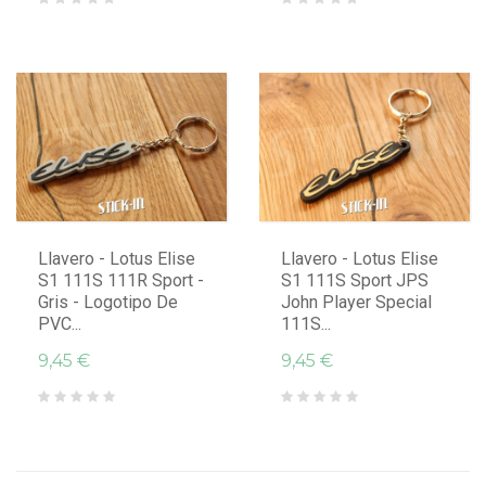
Llavero - Lotus Elise
Llavero - Lotus Elise
S1 111S 111R Sport -
S1 111S Sport JPS
Gris - Logotipo De
John Player Special
PVC...
111S...
9,45 €
9,45 €