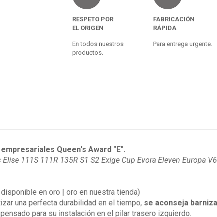
RESPETO POR
FABRICACIÓN
EL ORIGEN
RÁPIDA
En todos nuestros
Para entrega urgente.
productos.
empresariales Queen's Award "E".
us Elise 111S 111R 135R S1 S2 Exige Cup Evora Eleven Europa V
disponible en oro | oro en nuestra tienda)
izar una perfecta durabilidad en el tiempo,
se aconseja barniza
pensado para su instalación en el pilar trasero izquierdo.