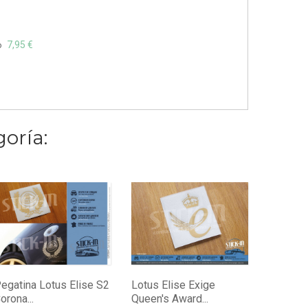
7,95 €
o
oría:
Adhesiv
Lotus Ex
12,95 €
egatina Lotus Elise S2
Lotus Elise Exige
orona...
Queen's Award...