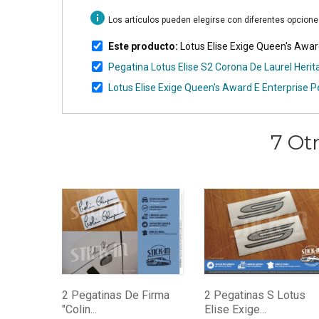
info
Los artículos pueden elegirse con diferentes opcion
Este producto:
Lotus Elise Exige Queen's Awa
Pegatina Lotus Elise S2 Corona De Laurel Herit
Lotus Elise Exige Queen's Award E Enterprise
7 Ot
2 Pegatinas De Firma
2 Pegatinas S Lotus
"Colin...
Elise Exige...