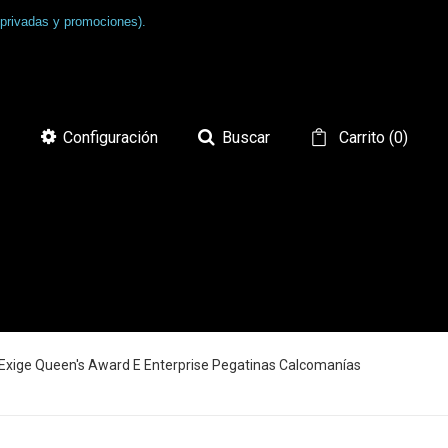
 privadas y promociones).
Configuración
Buscar
Carrito
(
0
)
e Exige Queen's Award E Enterprise Pegatinas Calcomanías