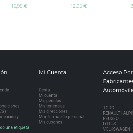
16,95 €
12,95 €
8
ión
Mi Cuenta
Acceso Por
Fabricante
Automóvil
ienda
Cesta
Mi cuenta
s
Mis pedidos
ondiciones
Mis tenencias
TODO
CG)
Mis direcciones
RENAULT | ALPI
ricación y
Mi información personal
PEUGEOT
Mis cupones
LOTUS
do una etiqueta
VOLKSWAGEN