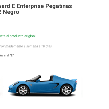
ward E Enterprise Pegatinas
2 Negro
sta al producto original.
aproximadamente 1 semana a 10 días.
ward "E".