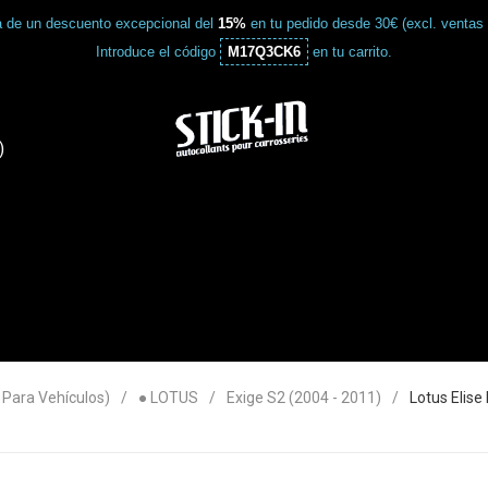
a de un descuento excepcional del
15%
en tu pedido desde 30€ (excl. ventas
Introduce el código
M17Q3CK6
en tu carrito.
)
ara Vehículos)
● LOTUS
Exige S2 (2004 - 2011)
Lotus Elis