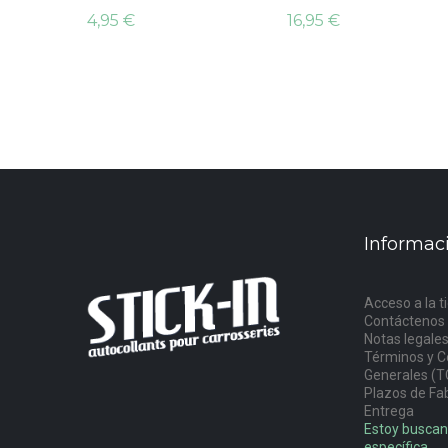
4,95 €
16,95 €
Informac
Acceso a la t
Contáctenos
Notas legale
Términos y C
Generales (T
Plazos de Fab
Entrega
Estoy buscan
específica