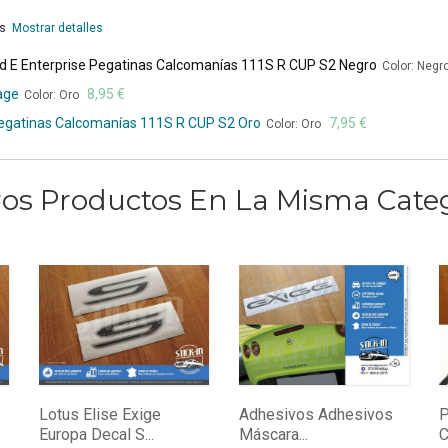
es
Mostrar detalles
rd E Enterprise Pegatinas Calcomanías 111S R CUP S2 Negro
Color: Negr
age
8,95 €
Color: Oro
 Pegatinas Calcomanías 111S R CUP S2 Oro
7,95 €
Color: Oro
ros Productos En La Misma Categ
Lotus Elise Exige
Adhesivos Adhesivos
P
Europa Decal S...
Máscara...
C