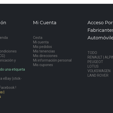
ión
Mi Cuenta
Acceso Por
Fabricante
Automóvil
ienda
Cesta
Mi cuenta
s
Mis pedidos
ondiciones
Mis tenencias
TODO
CG)
Mis direcciones
RENAULT | ALPI
ricación y
Mi información personal
PEUGEOT
Mis cupones
LOTUS
do una etiqueta
VOLKSWAGEN
LAND ROVER
a eBay (stick-
Facebook !
s |
s