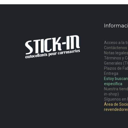
Informac
Acceso a la t
Contáctenos
Notas legale
Términos y C
Generales (T
Plazos de Fab
Entrega
Estoy buscan
específica
Nuestra tiend
in-shop)
Síguenos en 
Área de Socio
revendedore