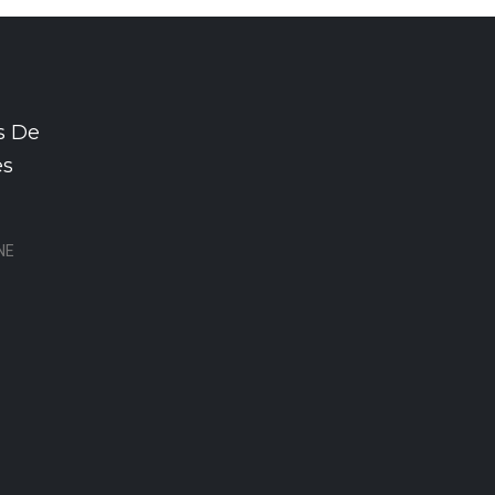
s De
es
NE