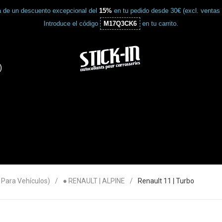
a de un descuento excepcional del
15%
en tu pedido desde 30€ (excl. ventas
Introduce el código
M17Q3CK6
en tu carrito.
)
ara Vehículos)
● RENAULT | ALPINE
Renault 11 | Turbo