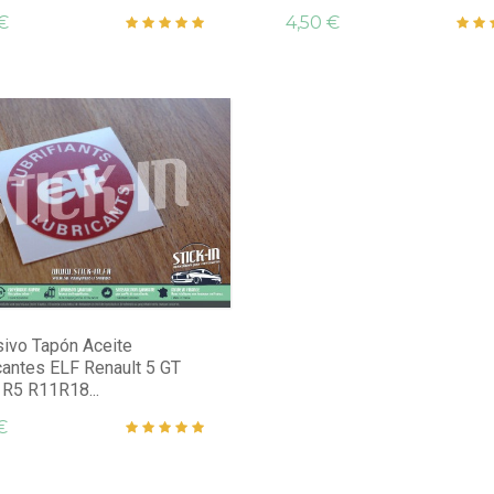
€
4,50 €
ivo Tapón Aceite
cantes ELF Renault 5 GT
 R5 R11R18...
€