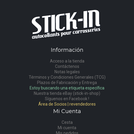
Información
Acceso a la tienda
Contáctenos
Notas legales
Términos y Condiciones Generales (TCG)
Plazos de Fabricación y Entrega
Estoy buscando una etiqueta específica
Nuestra tienda eBay (stick-in-shop)
Síguenos en Facebook !
Área de Socios | revendedores
Mi Cuenta
Cesta
Mi cuenta
Mis pedidos