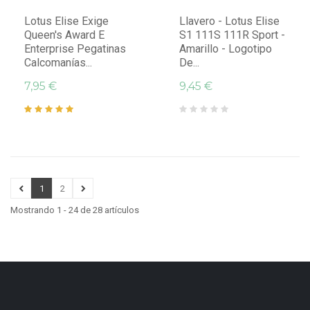
Lotus Elise Exige
Llavero - Lotus Elise
Queen's Award E
S1 111S 111R Sport -
Enterprise Pegatinas
Amarillo - Logotipo
Calcomanías...
De...
7,95 €
9,45 €
1
2
Mostrando 1 - 24 de 28 artículos