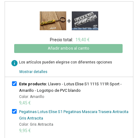
+
Precio total:
19,40 €
Añadir ambos al carrito
info
Los artículos pueden elegirse con diferentes opciones
Mostrar detalles
Este producto:
Llavero - Lotus Elise S1 111S 111R Sport -
Amarillo - Logotipo de PVC blando
Color: Amarillo
9,45 €
Pegatinas Lotus Elise S1 Pegatinas Mascara Trasera Antracita
Gris Antracita
Color: Gris Antracita
9,95 €