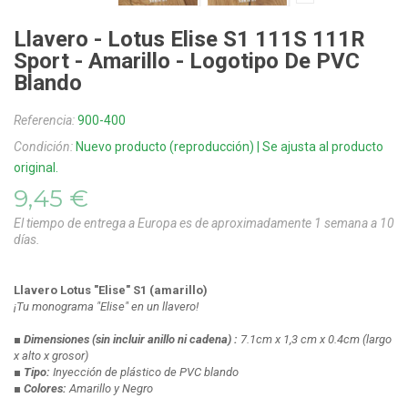
Llavero - Lotus Elise S1 111S 111R
Sport - Amarillo - Logotipo De PVC
Blando
Referencia:
900-400
Condición:
Nuevo producto (reproducción) | Se ajusta al producto
original.
9,45 €
El tiempo de entrega a Europa es de aproximadamente 1 semana a 10
días.
Llavero Lotus "Elise" S1 (amarillo)
¡Tu monograma "Elise" en un llavero!
■ Dimensiones
(sin incluir anillo ni cadena)
:
7.1cm x 1,3 cm x 0.4cm
(largo
x alto x grosor)
■ Tipo:
Inyección de plástico de PVC blando
■ Colores:
Amarillo y Negro