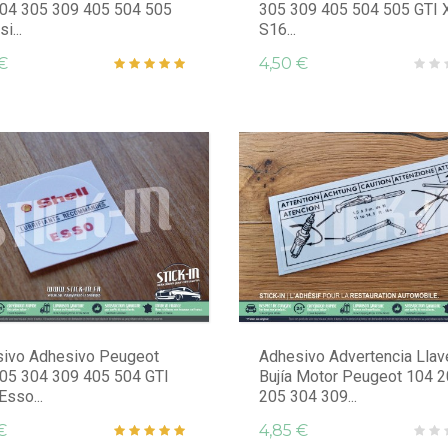
04 305 309 405 504 505
305 309 405 504 505 GTI 
i...
S16...
€
4,50 €
ivo Adhesivo Peugeot
Adhesivo Advertencia Llav
05 304 309 405 504 GTI
Bujía Motor Peugeot 104 
Esso...
205 304 309...
€
4,85 €