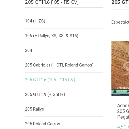
205 GTI 1.6 (105 - 115 CV)
205 GTI
104 (+ ZS)
Espectác
106 (+ Rallye, XS, XSi & S16)
204
205 Cabriolet (+ CTI, Roland Garros)
205 GTI 1.6 (105 - 115 CV)
205 GTI 1.9 (+ Griffe)
Adhes
205 Rallye
205 GT
Pegati
205 Roland Garros
4,50 