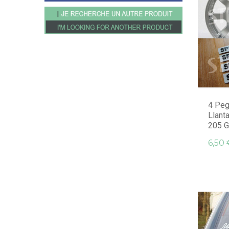
4 Peg
Llant
205 GT
6,50 