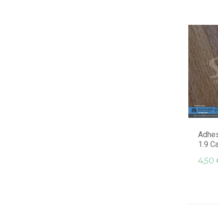
Adhes
1.9 C
4,50 