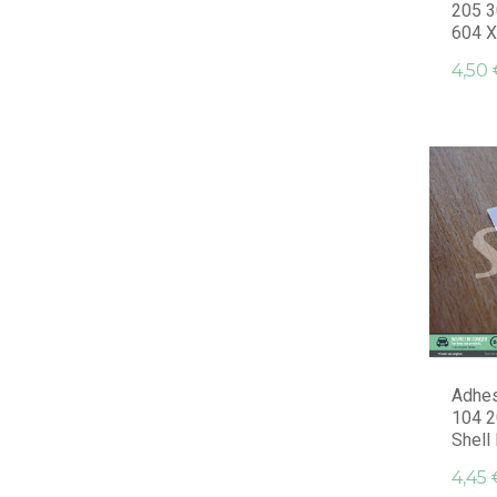
205 3
604 Xs
4,50 
Adhes
104 2
Shell 
4,45 