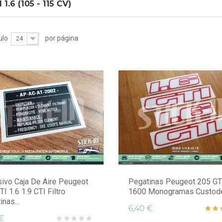
 1.6 (105 - 115 CV)
ulo
por página
24
ivo Caja De Aire Peugeot
Pegatinas Peugeot 205 GTI
I 1.6 1.9 CTI Filtro
1600 Monogramas Custod
nas...
6,40 €
€