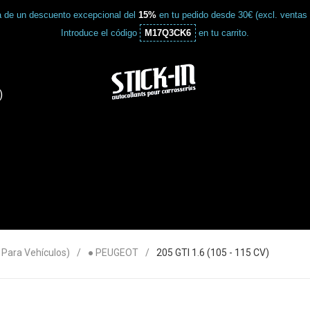
a de un descuento excepcional del
15%
en tu pedido desde 30€ (excl. ventas
Introduce el código
M17Q3CK6
en tu carrito.
)
ara Vehículos)
● PEUGEOT
205 GTI 1.6 (105 - 115 CV)