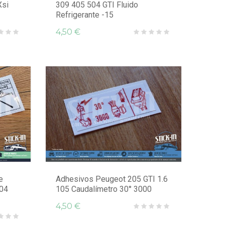
Xsi
309 405 504 GTI Fluido
Refrigerante -15
4,50 €
e
Adhesivos Peugeot 205 GTI 1.6
204
105 Caudalímetro 30° 3000
4,50 €