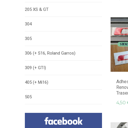
205 XS & GT
304
305
306 (+ S16, Roland Garros)
309 (+ GTI)
Adhes
405 (+ Mi16)
Reno
Trase
505
4,50 