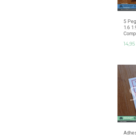
5 Peg
1.6 1
Compa
14,95
Adhes