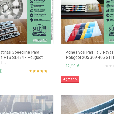
atinas Speedline Para
Adhesivos Parrilla 3 Raya
as PTS SL434 - Peugeot
Peugeot 205 309 405 GTI R
I...
12,95 €
€
Agotado