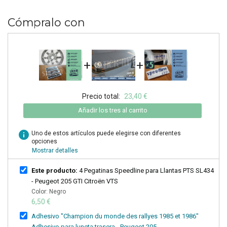
Cómpralo con
+
+
Precio total:
23,40 €
Añadir los tres al carrito
info
Uno de estos artículos puede elegirse con diferentes
opciones
Mostrar detalles
Este producto:
4 Pegatinas Speedline para Llantas PTS SL434
- Peugeot 205 GTI Citroën VTS
Color: Negro
6,50 €
Adhesivo "Champion du monde des rallyes 1985 et 1986"
Adhesivo para luneta trasera - Peugeot 205