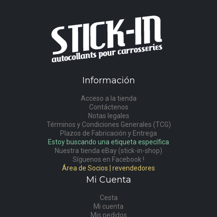
Información
Acceso a la tienda
Contáctenos
Notas legales
Términos y Condiciones Generales (TCG)
Plazos de Fabricación y Entrega
Estoy buscando una etiqueta específica
Nuestra tienda eBay (stick-in-shop)
Síguenos en Facebook !
Área de Socios | revendedores
Mi Cuenta
Cesta
Mi cuenta
Mis pedidos