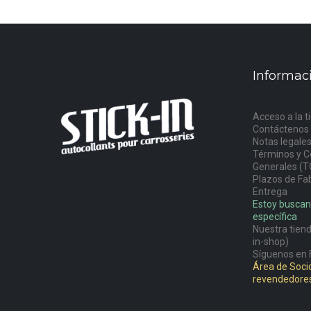
Informac
Acceso a la t
Contáctenos
Notas legale
Términos y C
Generales (T
Plazos de Fab
Entrega
Estoy buscan
específica
Nuestra tiend
in-shop)
Síguenos en 
Área de Socio
revendedore