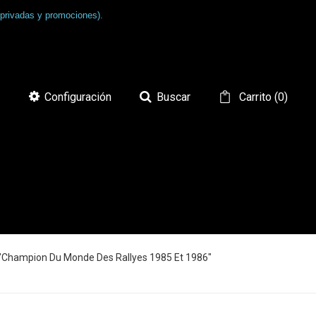
 privadas y promociones).
Configuración
Buscar
Carrito
(
0
)
"Champion Du Monde Des Rallyes 1985 Et 1986"