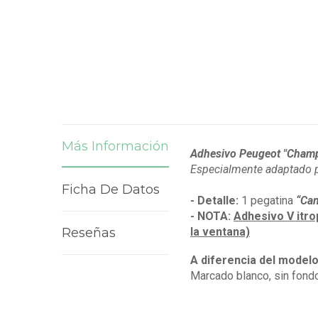
Más Información
Adhesivo Peugeot "Champ
Especialmente adaptado pa
Ficha De Datos
- Detalle:
1 pegatina
“Cam
- NOTA:
Adhesivo V itro
Reseñas
la ventana)
A diferencia del model
Marcado blanco, sin fondo