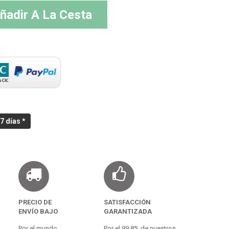
ñadir A La Cesta
7 días *
PRECIO DE
SATISFACCIÓN
ENVÍO BAJO
GARANTIZADA
Por el mundo.
Por el 99,8% de nuestros