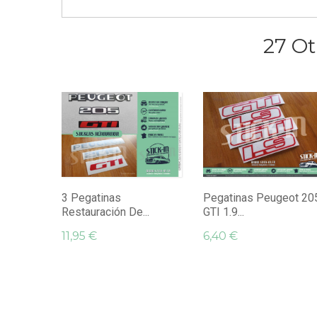
27 Ot
3 Pegatinas
Pegatinas Peugeot 20
Restauración De...
GTI 1.9...
11,95 €
6,40 €