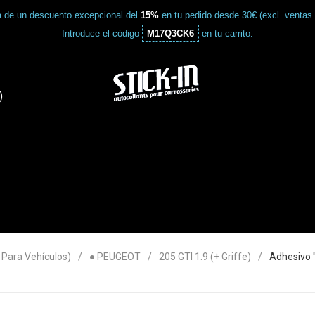
a de un descuento excepcional del
15%
en tu pedido desde 30€ (excl. ventas
Introduce el código
M17Q3CK6
en tu carrito.
)
ara Vehículos)
● PEUGEOT
205 GTI 1.9 (+ Griffe)
Adhesivo 