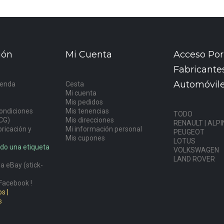
ión
Mi Cuenta
Acceso Por
Fabricante
Automóvil
ienda
Cesta
Mi cuenta
s
Mis pedidos
ondiciones
Mis tenencias
TODO
CG)
Mis direcciones
RENAULT | ALPI
ricación y
Mi información personal
PEUGEOT
Mis cupones
LOTUS
do una etiqueta
VOLKSWAGEN
LAND ROVER
a eBay (stick-
Facebook !
s |
s