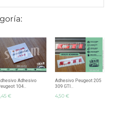
goría:
Adhesiv
Renovaci
4,50 €
dhesivo Adhesivo
Adhesivo Peugeot 205
eugeot 104...
309 GTI...
,45 €
4,50 €