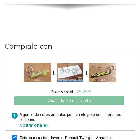
Cómpralo con
+
+
Precio total:
25,25 €
Añadir los tres al carrito
info
Algunos de estos artículos pueden elegirse con diferentes
opciones
Mostrar detalles
Este producto:
Llavero - Renault Twingo - Amarillo -