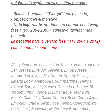
(refabricado según nueva pegatina Renault)
- Detalle:
1
pegatina
“Twingo”
(gris plateado)
- Ubicación:
en el maletero
- Nota importante:
producto no cumple con Twingo
fase 4 (09.
2004-2007): adhesivo "twingo" más
pequeño.
La pegatina para la versión fase 4 (10.2004 a 2012)
está disponible aquí:
192-011
Alize, Benetton, Canvas Top, Kenzo, Verano, Viento,
Zet, Grease, Elite, Air, Seventie, Enjoy, Freeze,
Jungle, Look, Sari, Sky, Sound, Spring, Velvet, Ice,
Liberty, Look, Metropolis, Summertime , Hélios,
L'Oréal, Sun, Soleil, Epicea, Green Fee, Perrier, St
Tropez, Tintin, Verde, D, Dynamique, Tech'Run,
Beach, Diabolika, Oasis, Sonrisa, Beso Cool, Lázuli,
Emoción, Chic & Sexy, Jade, Pepita, Coleccionista,
Pack, Fácil, Sociedad, Matic, Inicial, Auténtico,