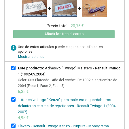
+
+
Precio total:
20,75 €
Añadir los tres al carrito
info
Uno de estos artículos puede elegirse con diferentes
opciones
Mostrar detalles
Este producto:
Adhesivo "Twingo" Maletero - Renault Twingo
1 (1992-09.2004)
Color: Gris Plateado Año del coche:: De 1992 a septiembre de
2004 (Fase 1, Fase 2, Fase 3)
6,35 €
1 Adhesivo Logo "Kenzo" para maletero o guardabarros
delanteros encima de repetidores - Renault Twingo 1 (2004-
2007)
4,95 €
Llavero - Renault Twingo Kenzo - Púrpura - Monograma