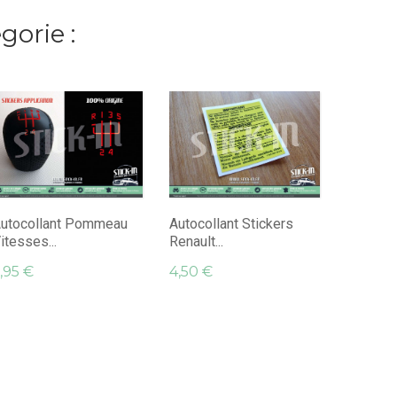
orie :
2 Autoco
Jean...
4,95 €
utocollant Pommeau
Autocollant Stickers
itesses...
Renault...
,95 €
4,50 €