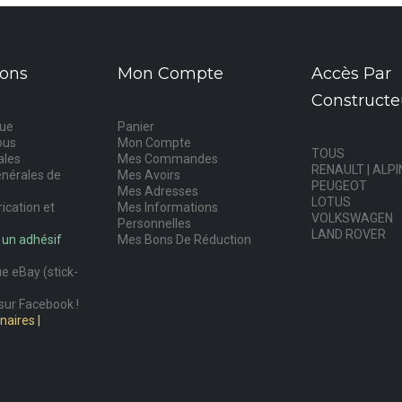
ions
Mon Compte
Accès Par
Constructe
que
Panier
ous
Mon Compte
TOUS
ales
Mes Commandes
RENAULT | ALPI
énérales de
Mes Avoirs
PEUGEOT
Mes Adresses
LOTUS
rication et
Mes Informations
VOLKSWAGEN
Personnelles
LAND ROVER
 un adhésif
Mes Bons De Réduction
e eBay (stick-
sur Facebook !
aires |