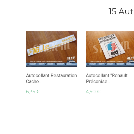
15 Au
Autocollant Restauration
Autocollant "Renault
Cache...
Préconise...
6,35 €
4,50 €