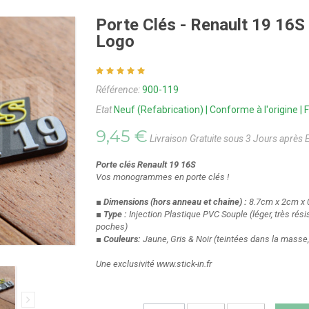
Porte Clés - Renault 19 1
Logo
Référence:
900-119
Etat
Neuf (Refabrication) | Conforme à l'origine 
9,45 €
Livraison Gratuite sous 3 Jours après 
Porte clés Renault 19 16S
Vos monogrammes en porte clés !
■ Dimensions
(hors anneau et chaine)
:
8.7cm x 2cm x
■ Type :
Injection Plastique PVC Souple
(léger, très ré
poches)
■ Couleurs:
Jaune, Gris & Noir
(teintées dans la masse,
Une exclusivité www.stick-in.fr