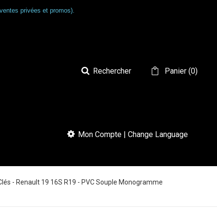
ventes privées et promos).
Rechercher
Panier
(
0
)
Mon Compte | Change Language
Clés - Renault 19 16S R19 - PVC Souple Monogramme