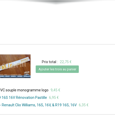
Prix total :
22,75 €
Ajouter les trois au panier
- PVC souple monogramme logo
9,45 €
 16S 16V Rénovation Pastille
6,95 €
 Renault Clio Williams, 16S, 16V, & R19 16S, 16V
6,35 €