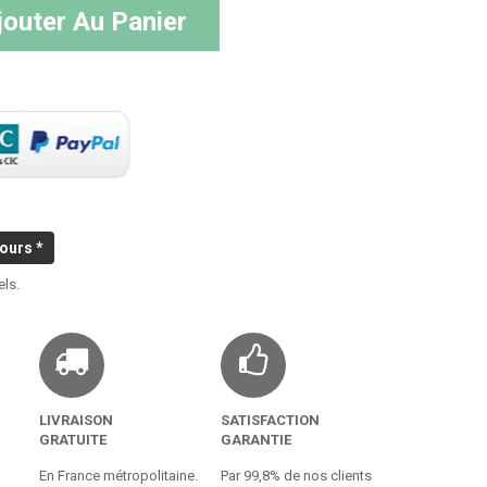
jouter Au Panier
ours *
els.
LIVRAISON
SATISFACTION
GRATUITE
GARANTIE
En France métropolitaine.
Par 99,8% de nos clients