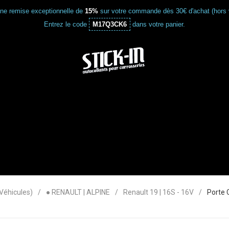
une remise exceptionnelle de
15%
sur votre commande dès 30€ d'achat (hors 
Entrez le code
M17Q3CK6
dans votre panier.
éhicules)
● RENAULT | ALPINE
Renault 19 | 16S - 16V
Porte 