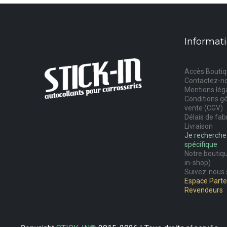
Informat
Accès Bouti
Contactez-n
Mentions lég
Conditions g
vente (CGV)
Délais de fab
Livraison
Je recherche
spécifique
Notre boutiqu
in-shop)
Suivez-nous 
Espace Parten
Revendeurs