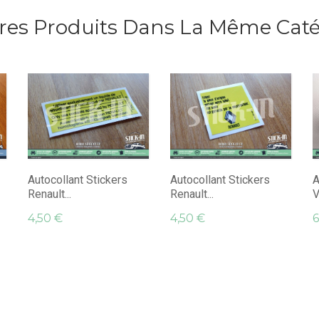
tres Produits Dans La Même Catég
Autocollant Stickers
Autocollant Stickers
A
Renault...
Renault...
V
4,50 €
4,50 €
6