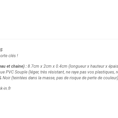
6S
te clés !
eau et chaine)
:
8.7cm x 2cm x 0.4cm
(longueur x hauteur x épai
ique PVC Souple
(léger, très résistant, ne raye pas vos plastiques
& Noir
(teintées dans la masse, pas de risque de perte de couleur
-in.fr