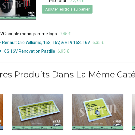
Prix total :
22,75 €
Ajouter les trois au panier
- PVC souple monogramme logo
9,45 €
 Renault Clio Williams, 16S, 16V, & R19 16S, 16V
6,35 €
 16S 16V Rénovation Pastille
6,95 €
tres Produits Dans La Même Catég