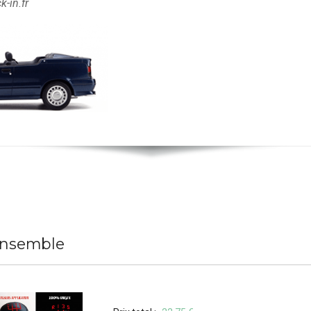
-in.fr
ensemble