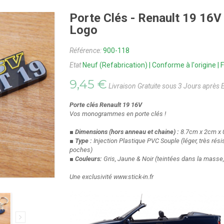
Porte Clés - Renault 19 1
Logo
Référence:
900-118
Etat
Neuf (Refabrication) | Conforme à l'origine 
9,45 €
Livraison Gratuite sous 3 Jours après 
Porte clés Renault 19 16V
Vos monogrammes en porte clés !
■ Dimensions
(hors anneau et chaine)
:
8.7cm x 2cm x
■ Type :
Injection Plastique PVC Souple
(léger, très ré
poches)
■ Couleurs:
Gris, Jaune & Noir
(teintées dans la masse,
Une exclusivité www.stick-in.fr