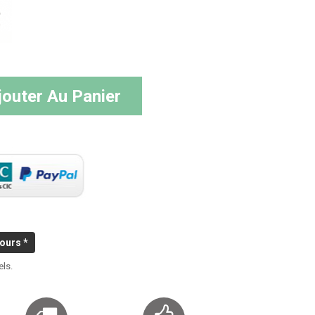
jouter Au Panier
ours *
els.