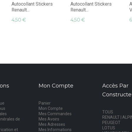
Autocollant Stickers
Autocollant Stickers
A
Renault...
Renault...
V
4,50 €
4,50 €
6
ions
Mon Compte
Accès Par
Constructe
que
Panier
ous
Mon Compte
TOUS
ales
Mes Commandes
RENAULT | ALPI
énérales de
Mes Avoirs
PEUGEOT
Mes Adresses
LOTUS
rication et
Mes Informations