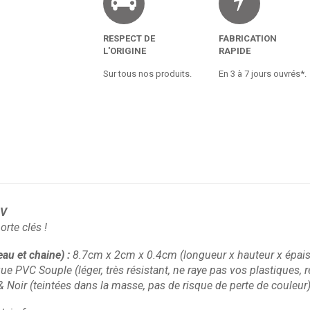
RESPECT DE
FABRICATION
L'ORIGINE
RAPIDE
Sur tous nos produits.
En 3 à 7 jours ouvrés*.
6V
te clés !
eau et chaine)
:
8.7cm x 2cm x 0.4cm
(longueur x hauteur x épai
ique PVC Souple
(léger, très résistant, ne raye pas vos plastiques
& Noir
(teintées dans la masse, pas de risque de perte de couleur