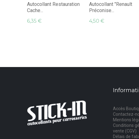
Autocollant Restauration
Autocollant "Renault
Cache...
Préconise...
6,35 €
4,50 €
Informat
Accès Bouti
Contactez-n
Mentions lég
Conditions g
vente (CGV)
Délais de fab