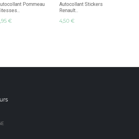
4,95 €
utocollant Pommeau
Autocollant Stickers
itesses...
Renault...
,95 €
4,50 €
urs
NE