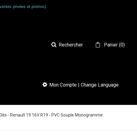
ventes privées et promos).
Rechercher
Panier
(
0
)
Mon Compte | Change Language
Clés - Renault 19 16V R19 - PVC Souple Monogramme