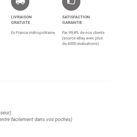
LIVRAISON
SATISFACTION
GRATUITE
GARANTIE
En France métropolitaine.
Par 99,8% de nos clients
(source eBay avec plus
de 6000 évaluations)
sseur)
, rentre facilement dans vos poches)
)