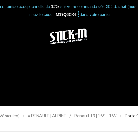
une remise exceptionnelle de
15%
sur votre commande dès 30€ d'achat (hors 
Entrez le code
M17Q3CK6
dans votre panier.
éhicules)
● RENAULT | ALPINE
Renault 19 | 16S - 16V
Porte 