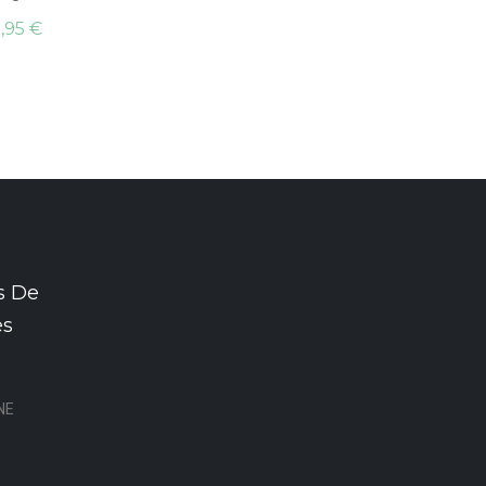
,95 €
s De
es
NE