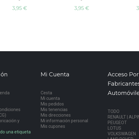
3,95 €
3,95 €
3
ión
Mi Cuenta
Acceso Por
Fabricante
Automóvil
ienda
Cesta
Mi cuenta
s
Mis pedidos
ondiciones
Mis tenencias
TODO
CG)
Mis direcciones
RENAULT | ALPI
ricación y
Mi información personal
PEUGEOT
Mis cupones
LOTUS
do una etiqueta
VOLKSWAGEN