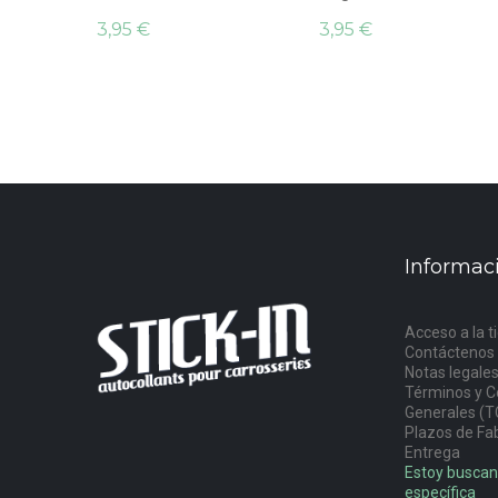
3,95 €
3,95 €
Informac
Acceso a la t
Contáctenos
Notas legale
Términos y C
Generales (T
Plazos de Fab
Entrega
Estoy buscan
específica