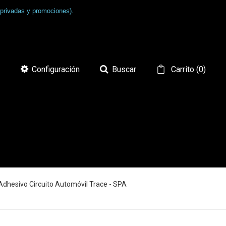
 privadas y promociones).
Configuración
Buscar
Carrito
(
0
)
Adhesivo Circuito Automóvil Trace - SPA