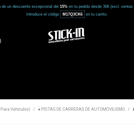
a de un descuento excepcional del
15%
en tu pedido desde 30€ (excl. ventas
Introduce el código
M17Q3CK6
en tu carrito.
)
ara Vehículos)
● PISTAS DE CARRERAS DE AUTOMOVILISMO