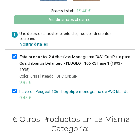
Precio total:
19,40 €
Añadir ambos al carrito
info
Uno de estos artículos puede elegirse con diferentes
opciones
Mostrar detalles
Este producto:
2 Adhesivos Monograma "XS" Gris Plata para
Guardabarros Delantero - PEUGEOT 106 XS Fase 1 (1993 -
1995)
Color: Gris Plateado OPCIÓN: SIN
9,95 €
Llavero - Peugeot 106 - Logotipo monograma de PVC blando
9,45 €
16 Otros Productos En La Misma
Categoría: