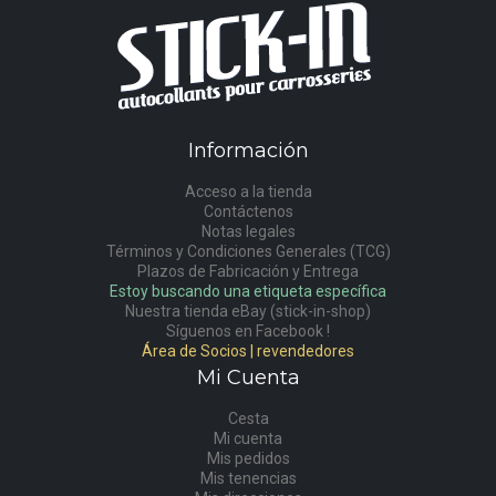
Información
Acceso a la tienda
Contáctenos
Notas legales
Términos y Condiciones Generales (TCG)
Plazos de Fabricación y Entrega
Estoy buscando una etiqueta específica
Nuestra tienda eBay (stick-in-shop)
Síguenos en Facebook !
Área de Socios | revendedores
Mi Cuenta
Cesta
Mi cuenta
Mis pedidos
Mis tenencias