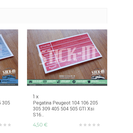
1 x
5 305
Pegatina Peugeot 104 106 205
305 309 405 504 505 GTI Xsi
S16...
4,50 €