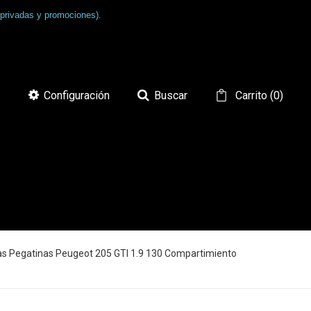
 privadas y promociones).
Configuración
Buscar
Carrito
(
0
)
as Pegatinas Peugeot 205 GTI 1.9 130 Compartimiento