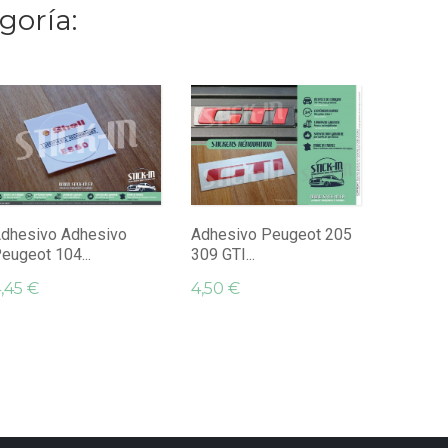
goría:
Adhesiv
Renovaci
4,50 €
dhesivo Adhesivo
Adhesivo Peugeot 205
eugeot 104...
309 GTI...
,45 €
4,50 €