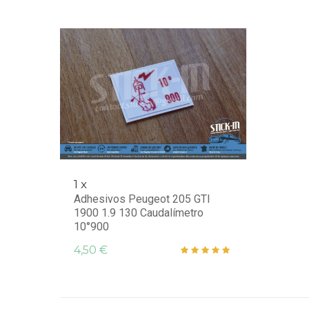
1 x
Adhesivos Peugeot 205 GTI
1900 1.9 130 Caudalímetro
10°900
4,50 €