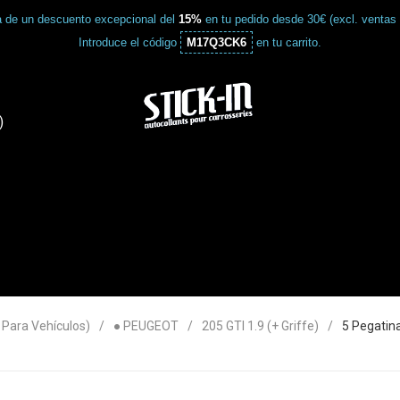
a de un descuento excepcional del
15%
en tu pedido desde 30€ (excl. ventas
Introduce el código
M17Q3CK6
en tu carrito.
)
ara Vehículos)
● PEUGEOT
205 GTI 1.9 (+ Griffe)
5 Pegatin