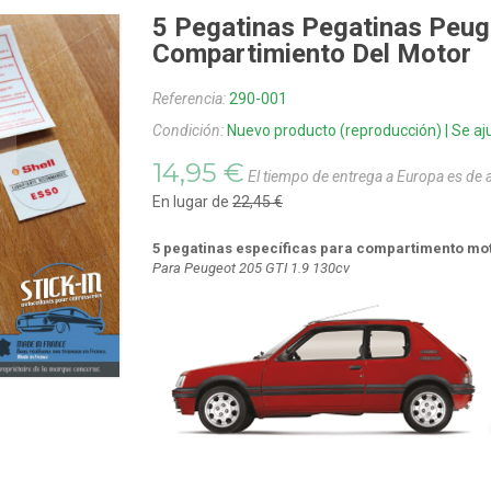
5 Pegatinas Pegatinas Peug
Compartimiento Del Motor
Referencia:
290-001
Condición:
Nuevo producto (reproducción) | Se aju
14,95 €
El tiempo de entrega a Europa es de
En lugar de
22,45 €
5 pegatinas específicas para compartimento mo
Para Peugeot 205 GTI 1.9 130cv