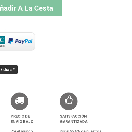
ñadir A La Cesta
7 días *
PRECIO DE
SATISFACCIÓN
ENVÍO BAJO
GARANTIZADA
Por el mundo.
Por el 99,8% de nuestros