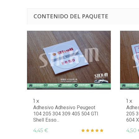
CONTENIDO DEL PAQUETE
1 x
1 x
Adhesivo Adhesivo Peugeot
Adhes
104 205 304 309 405 504 GTI
205 3
Shell Esso...
604 Xs
4,45 €
4,50 