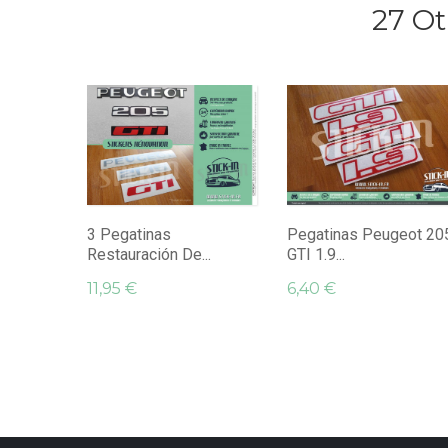
27 Ot
3 Pegatinas
Pegatinas Peugeot 20
Restauración De...
GTI 1.9...
11,95 €
6,40 €