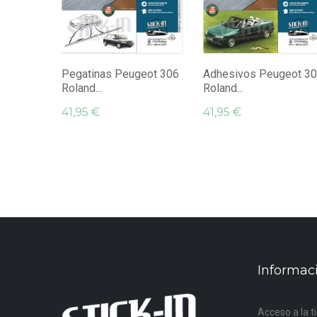
Pegatinas Peugeot 306
Adhesivos Peugeot 3
Roland...
Roland...
41,95 €
41,95 €
Informac
Acceso a la t