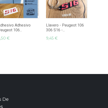
Llavero
306 XSi -
9,45 €
dhesivo Adhesivo
Llavero - Peugeot 106
eugeot 106...
306 S16 -...
,50 €
9,45 €
s De
es