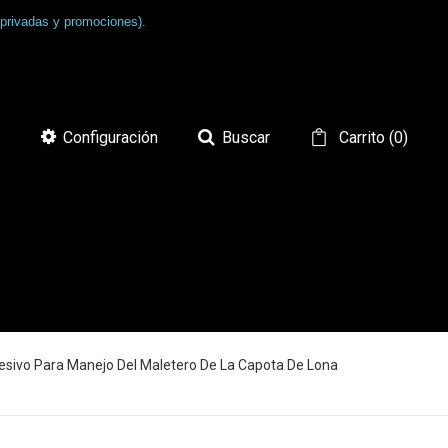
 privadas y promociones).
Configuración
Buscar
Carrito
(
0
)
sivo Para Manejo Del Maletero De La Capota De Lona