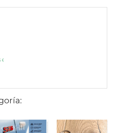
5 €
goría: