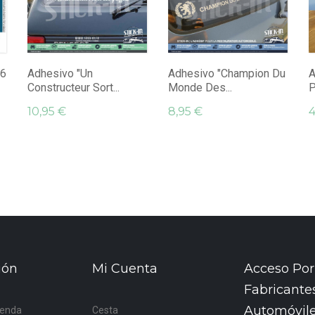
06
Adhesivo "Un
Adhesivo "Champion Du
A
Constructeur Sort...
Monde Des...
P
10,95 €
8,95 €
4
ión
Mi Cuenta
Acceso Por
Fabricante
Automóvil
ienda
Cesta