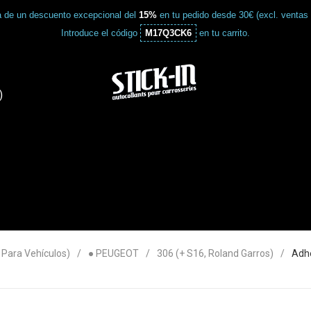
a de un descuento excepcional del
15%
en tu pedido desde 30€ (excl. ventas
Introduce el código
M17Q3CK6
en tu carrito.
)
ara Vehículos)
● PEUGEOT
306 (+ S16, Roland Garros)
Adhe