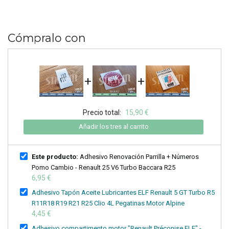
Cómpralo con
+
+
Precio total:
15,90 €
Añadir los tres al carrito
Este producto:
Adhesivo Renovación Parrilla + Números
Pomo Cambio - Renault 25 V6 Turbo Baccara R25
6,95 €
Adhesivo Tapón Aceite Lubricantes ELF Renault 5 GT Turbo R5
R11R18 R19 R21 R25 Clio 4L Pegatinas Motor Alpine
4,45 €
Adhesivo compartimento motor "Renault Préconise ELF" -